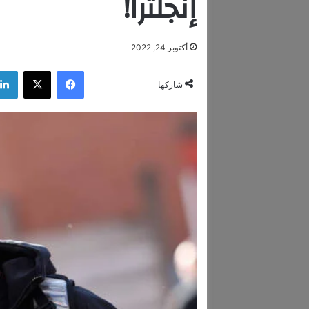
إنجلترا!
أكتوبر 24, 2022
فيسبوك
‫X
شاركها