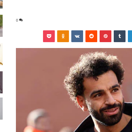
0
لينكدإن
‏Tumblr
بينتيريست
‏Reddit
‏VKontakte
Odnoklassniki
‫Pocket