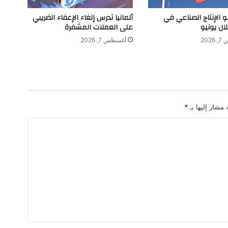
ل
ا
و الإنتاج الصناعي في
ألمانيا تدرس إلغاء الإعفاء الضريبي
ر
لال يونيو
على العملات المشفرة
ت
202
أغسطس 7, 2026
ب
ا
ط
ب
ا
ل
 مشار إليها بـ
*
د
و
ل
ا
ر