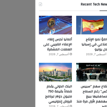
Recent Tech Ne
اطؤ نمو الإنتاج
ألمانيا تدرس إلغاء
صناعي في إسبانيا
الإعفاء الضريبي على
ال يونيو
العملات المشفرة
أغسطس 7, 2026
أغسطس 7, 2026
تفاع سهم “سبيس
البنك الدولي يقدم
س” رغم السماح
ضماناً بقيمة 750
ساهميها ببيع
مليون دولار لبرنامج
همهم لأول مرة منذ
قروض إندونيسي
طرح
أغسطس 7, 2026