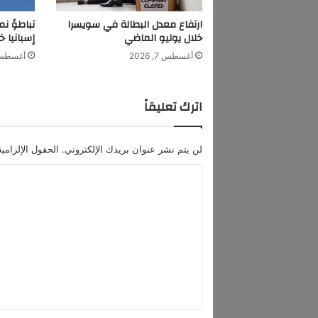
ي
ة
ارتفاع معدل البطالة في سويسرا
تباطؤ نم
ب
خلال يوليو الماضي
إسبانيا خ
ي
أغسطس 7, 2026
أغسطس 7, 6
ن
ه
ا
اترك تعليقاً
ت
م
ث
لن يتم نشر عنوان بريدك الإلكتروني.
الحقول الإلزامية
ا
ل
ا
ل
ل
م
ع
ت
ب
ع
و
د
ل
ة
ي
ا
ل
ق
ح