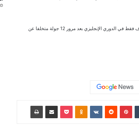
يذكر أن صلاح لم يسجل حتى الآن سوى 3 أهداف فقط في الدوري الإنجليزي بعد مرور 12 جولة متخلفا عن
‏Tumblr
بينتيريست
‏Reddit
‏VKontakte
Odnoklassniki
‫Pocket
مشاركة عبر البريد
طباعة