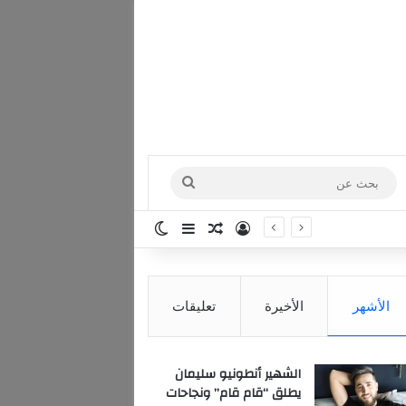
بحث
عن
تسجيل الدخول
مقال عشوائي
إضافة عمود جانبي
الوضع المظلم
الأشهر
الأخيرة
تعليقات
الشهير أنطونيو سليمان
يطلق “قام قام” ونجاحات