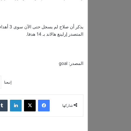
المتصدر إرلينغ هالاند بـ 14 هدفا.
المصدر: goal
إتبعنا
فيسبوك
‫X
لينكدإن
شاركها