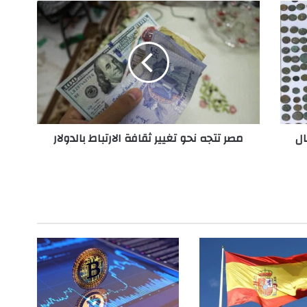
م
ص
ر
ت
ت
ج
ه
ن
ح
مثال
مصر تتجه نحو تغيير ثقافة الارتباط بالدولار
و
ت
غ
ي
ي
ر
ث
ق
ا
ف
ة
ا