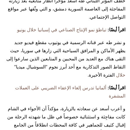
خطف المؤثر اللبناني طه أسعد مؤخراً أنظار متابعيه بعد زيارته
المفاجئة إلى العاصمة السورية دمشق، و التي وثّقها عبر مواقع
التواصل الإجتماعي.
اقرأ أيضًا:
تباطؤ نمو الإنتاج الصناعي في إسبانيا خلال يونيو
و نشر طه عبر قناته الرسمية في يوتيوب مقطع فيديو جديد
يظهر الأماكن و المرافق السياحية التي زارها في سوريا، حيث
التقى هناك مع العديد من المحبين و المتابعين الذين سارعوا إلى
التقاط الصور التذكارية مع أحد أبرز نجوم “السوشيال ميديا”
خلال
الفترة الأخيرة.
اقرأ أيضًا:
ألمانيا تدرس إلغاء الإعفاء الضريبي على العملات
المشفرة
و أعرب أسعد عن سعادته بالزيارة، مؤكداً أن الأجواء في الشام
كانت مفاجِئة و استثنائية خصوصاً في ظل ما شهدته الرحلة من
إقبال كثيف للجماهير في كافة المحطات انطلاقاً من الجامع