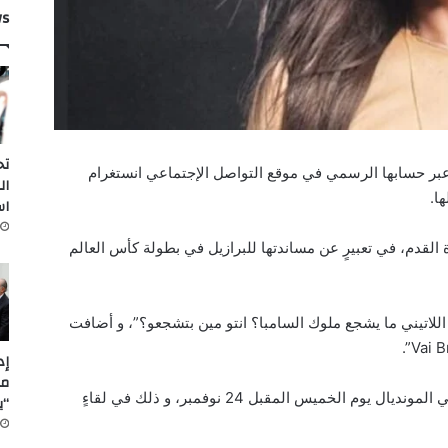
ws
تح
عبر حسابها الرسمي في موقع التواصل الإجتماعي انستغرام
ال
ا.
اس
لقدم، في تعبيرٍ عن مساندتها للبرازيل في بطولة كأس العالم
اللاتيني ما يشجع ملوك السامبا؟ انتو مين بتشجعو؟”، و أضافت
مل
هذا و المنتظر أن يكون الظهور الأول للبرازيل في المونديال يوم الخميس المقبل 24 نوفمبر، و ذلك في لقاءٍ
“ي