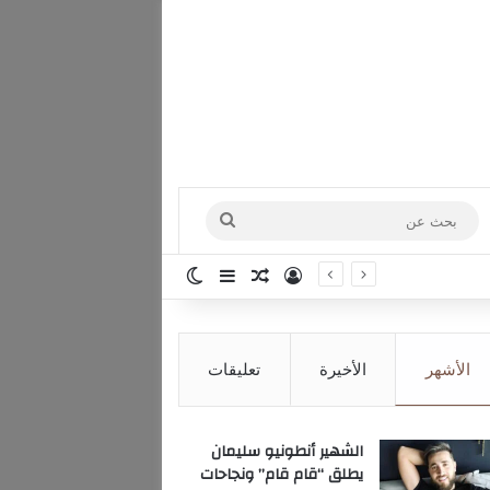
بحث
عن
تسجيل الدخول
مقال عشوائي
إضافة عمود جانبي
الوضع المظلم
الأشهر
الأخيرة
تعليقات
الشهير أنطونيو سليمان
يطلق “قام قام” ونجاحات