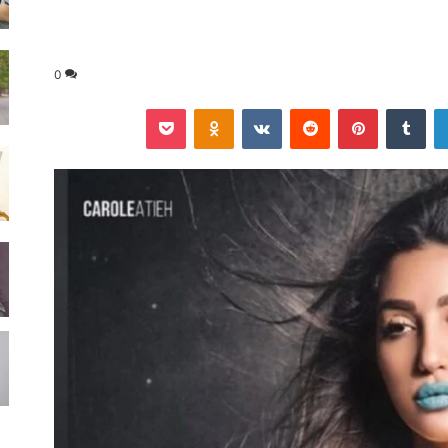
0
لينكدإن
‏Tumblr
بينتيريست
‏Reddit
‏VKontakte
Odnoklassniki
‫Pocket