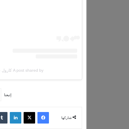
A post shared by كارول عطية (@carol.atieh)
إتبعنا
فيسبوك
‫X
لينكدإن
شاركها