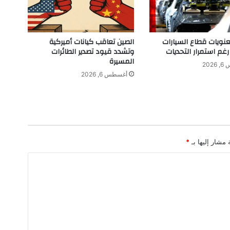
ز
ي
ل
ي
ويات قطاع السيارات
الصين تعاقب كيانات أميركية
ة
رغم استمرار التحديات
وتشدد قيود تصدير الطائرات
ع
المسيرة
202
ب
أغسطس 6, 2026
ر
ا
ل
إ
ن
س
 مشار إليها بـ
*
ت
غ
ر
ا
م
.
.
.