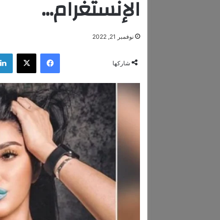
الإنستغرام…
نوفمبر 21, 2022
فيسبوك
‫X
شاركها