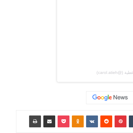
‏Tumblr
بينتيريست
‏Reddit
‏VKontakte
Odnoklassniki
‫Pocket
مشاركة عبر البريد
طباعة