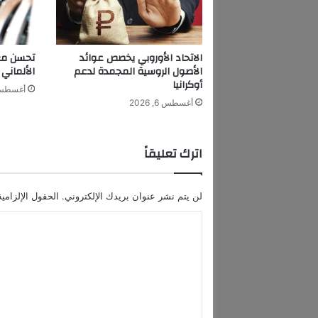
ر
و
ب
ي
الاتحاد الأوروبي يخصص عوائد
تحسن معن
ب
الأصول الروسية المجمدة لدعم
الألماني 
ا
أوكرانيا
أغسطس 6, 6
ل
أغسطس 6, 2026
ا
ن
س
اترك تعليقاً
ح
ا
ب
لن يتم نشر عنوان بريدك الإلكتروني.
الحقول الإلزامية
.
.
ا
م
ل
ص
ر
ت
ت
ع
ع
ل
ل