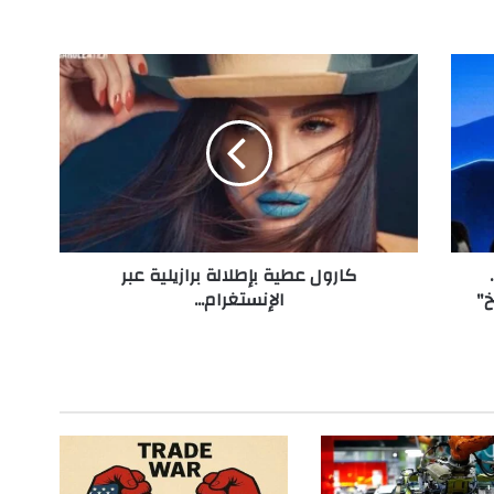
ك
ا
ر
و
ل
ع
ط
ي
ة
كارول عطية بإطلالة برازيلية عبر
ب
خ"
الإنستغرام...
إ
ط
ل
ا
ل
ة
ب
ر
ا