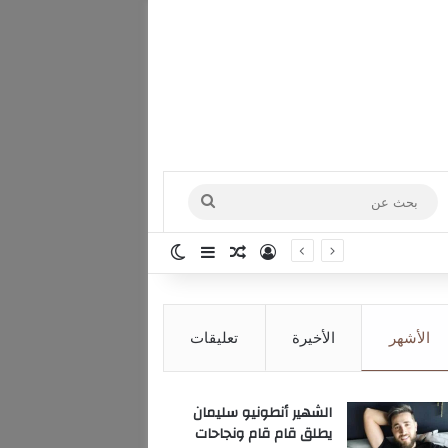
بحث
عن
تسجيل الدخول
مقال عشوائي
إضافة عمود جانبي
الوضع المظلم
الأشهر
الأخيرة
تعليقات
الشهير أنطونيو سليمان
يطلق قام قام ونجاحات