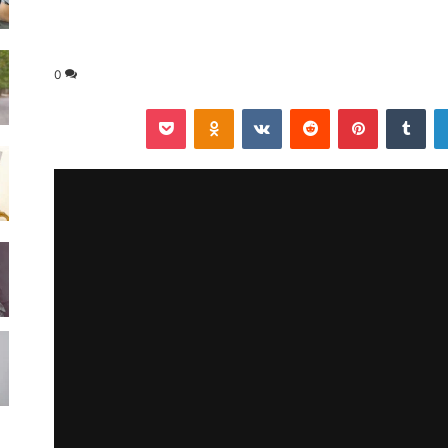
0
لينكدإن
‏Tumblr
بينتيريست
‏Reddit
‏VKontakte
Odnoklassniki
‫Pocket