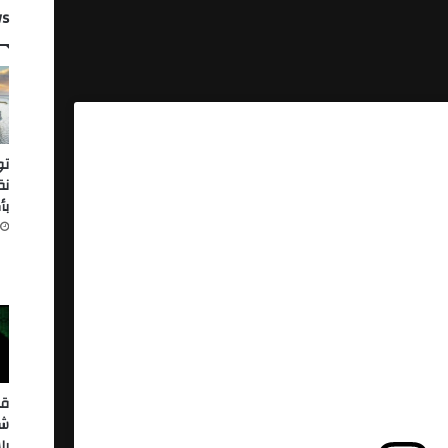
ws
تو
نق
بأك
قر
شر
بل