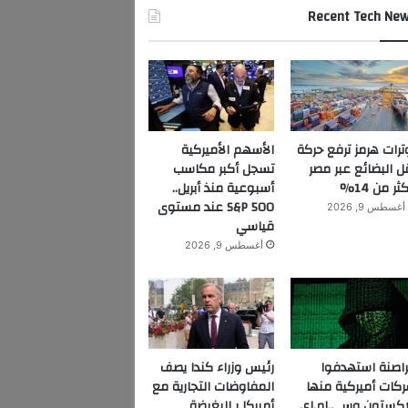
Recent Tech Ne
ترات هرمز ترفع حركة
الأسهم الأميركية
ل البضائع عبر مصر
تسجل أكبر مكاسب
ثر من 14%
أسبوعية منذ أبريل..
S&P 500 عند مستوى
أغسطس 9, 2026
قياسي
أغسطس 9, 2026
اصنة استهدفوا
رئيس وزراء كندا يصف
كات أميركية منها
المفاوضات التجارية مع
اكستون وسي.إم.إي
أميركا بـالبغيضة