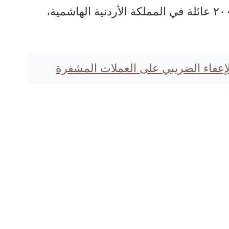
خيرية ( طرود غذائية) لأكثر من ٢٠٠ عائلة في المملكة الأردنية الهاشمية،
الإعفاء الضريبي على العملات المشفرة