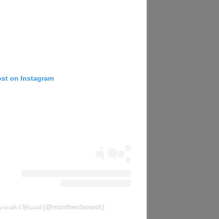
ost on Instagram
𝔀𝓲𝓼𝓱 𝓞𝓯𝓯𝓲𝓬𝓲𝓪𝓵 (@montherdarwish)