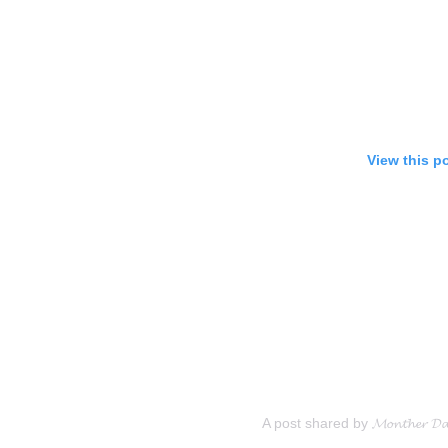
View this p
A post shared by 𝓜𝓸𝓷𝓽𝓱𝓮𝓻 𝓓𝓪