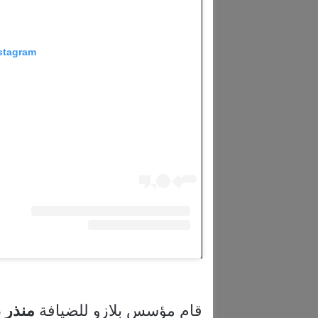
nstagram
قام مؤسس بلازو للضيافة
منذر
د