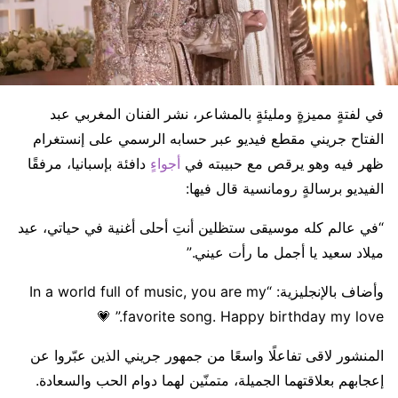
في لفتةٍ مميزةٍ ومليئةٍ بالمشاعر، نشر الفنان المغربي عبد
الفتاح جريني مقطع فيديو عبر حسابه الرسمي على إنستغرام
ظهر فيه وهو يرقص مع حبيبته في
أجواء
ٍ دافئة بإسبانيا، مرفقًا
الفيديو برسالةٍ رومانسية قال فيها:
“في عالم كله موسيقى ستظلين أنتِ أحلى أغنية في حياتي، عيد
ميلاد سعيد يا أجمل ما رأت عيني.”
وأضاف بالإنجليزية: “In a world full of music, you are my
favorite song. Happy birthday my love.” 💗
المنشور لاقى تفاعلًا واسعًا من جمهور جريني الذين عبّروا عن
إعجابهم بعلاقتهما الجميلة، متمنّين لهما دوام الحب والسعادة.