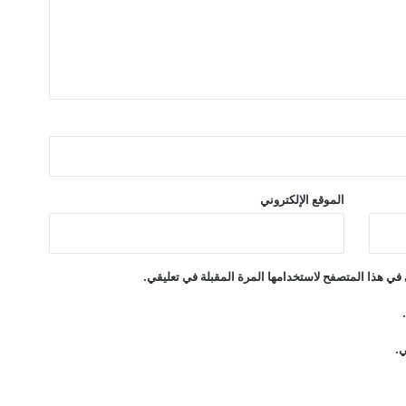
خ
ل
ا
ل
م
و
س
م
ا
ل
الموقع الإلكتروني
أ
ع
ي
ا
في هذا المتصفح لاستخدامها المرة المقبلة في تعليقي.
د
ي.