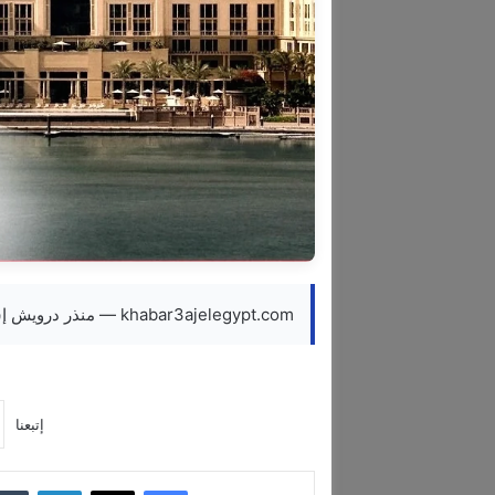
khabar3ajelegypt.com — منذر درويش إشغال كامل للفنادق في دبي بنسبة 100 خلال موسم الأعياد
إتبعنا
فيسبوك
‫X
لينكدإن