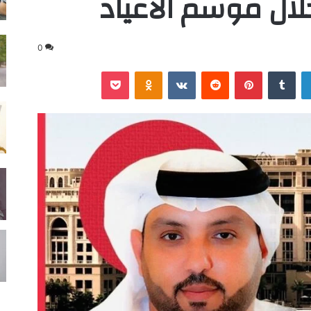
0
لينكدإن
‏Tumblr
بينتيريست
‏Reddit
‏VKontakte
Odnoklassniki
‫Pocket