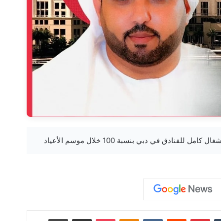
‏Tumblr
بينتيريست
‏Reddit
‏VKontakte
Odnoklassniki
‫Pocket
مشاركة عبر البريد
طباعة