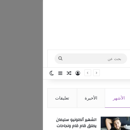
بحث
عن
تسجيل الدخول
مقال عشوائي
إضافة عمود جانبي
الوضع المظلم
الأشهر
الأخيرة
تعليقات
الشهير أنطونيو سليمان
يطلق قام قام ونجاحات