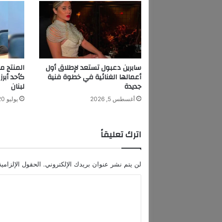
.
ا
ل
ج
ذ
و
ر
سابرين دعبول تستعد لإطلاق أول
​المنتج 
ا
أعمالها الغنائية في خطوة فنية
كأحد أبرز
ل
جديدة
لبنان
ت
أغسطس 5, 2026
يوليو 20, 2026
ا
ر
ي
اترك تعليقاً
خ
ي
ة
لن يتم نشر عنوان بريدك الإلكتروني.
الحقول الإلزامية
و
ا
ا
ل
ل
ع
ا
ت
د