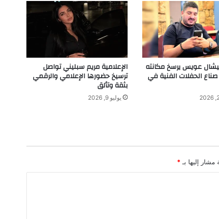
م
ل
ل
ل
ف
ن
ا
ميشال عويس يرسخ مكانته
الإعلامية مريم سبليني تواصل
د
 صناع الحفلات الفنية في
ترسيخ حضورها الإعلامي والرقمي
ق
بثقة وتألق
ف
يوليو 9, 2026
ي
د
ب
ي
ب
ن
 مشار إليها بـ
*
س
ب
ة
1
0
0