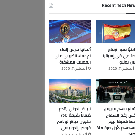
Recent Tech Ne
اطؤ نمو الإنتاج
ألمانيا تدرس إلغاء
صناعي في إسبانيا
الإعفاء الضريبي على
ال يونيو
العملات المشفرة
أغسطس 7, 2026
أغسطس 7, 2026
تفاع سهم سبيس
البنك الدولي يقدم
س رغم السماح
ضماناً بقيمة 750
ساهميها ببيع
مليون دولار لبرنامج
همهم لأول مرة منذ
قروض إندونيسي
طرح
أغسطس 7, 2026