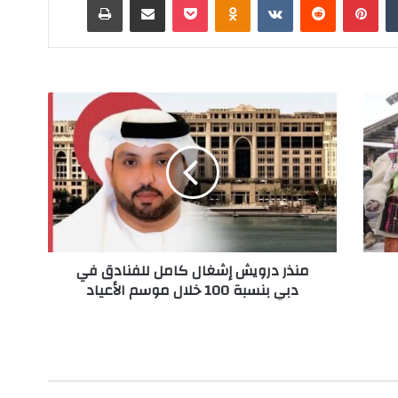
م
ن
ذ
ر
د
ر
و
ي
ش
منذر درويش إشغال كامل للفنادق في
إ
دبي بنسبة 100 خلال موسم الأعياد
ش
غ
ا
ل
ك
ا