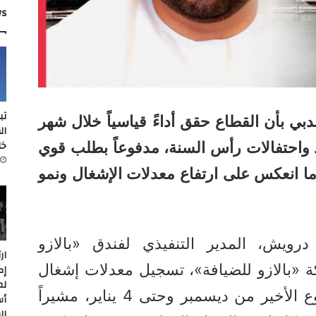
ws
تب
بي بأن القطاع حقق أداءً قياسياً خلال شهر
ال
خل
اد واحتفالات رأس السنة، مدفوعاً بطلب قوي
 ما انعكس على ارتفاع معدلات الإشغال ونمو
رويش، المدير التنفيذي لفندق «بالازو
ار
بالازو للضيافة»، تسجيل معدلات إشغال
إك
لم
كاملة بنسبة 100% خلال الأسبوع الأخير من ديسمبر وحتى 4 يناير، مشيراً
أس
ال