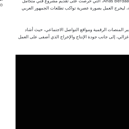
ويُسجَّل هذا العمل ضمن إنتاج Anas Berdaa – MARVIENNA، التي حرصت على تقديم مشروع فني متكامل
ة، ليخرج العمل بصورة عصرية تواكب تطلعات الجمهور العربي
عبر المنصات الرقمية ومواقع التواصل الاجتماعي، حيث أشاد
 غزالي، إلى جانب جودة الإنتاج والإخراج الذي أضفى على العمل