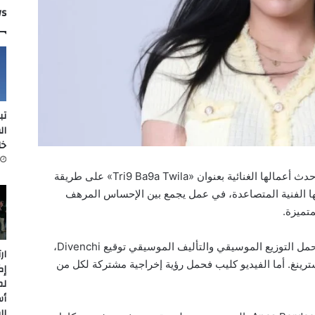
ws
تب
ال
خل
أطلقت الفنانة صوفيا غزالي (Sofia Rhazali) أحدث أعمالها الغنائية بعنوان «Tri9 Ba9a Twila» على طريقة
ا الفنية المتصاعدة، في عمل يجمع بين الإحساس المرهف
تميزة.
وجاءت الأغنية بكلمات وألحان Ogenuis، فيما حمل التوزيع الموسيقي والتأليف الموسيقي توقيع Divenchi،
ار
ة الميكس والماسترينغ. أما الفيديو كليب فحمل رؤية إخراجية مشتركة لكل من
إك
لم
أس
ال