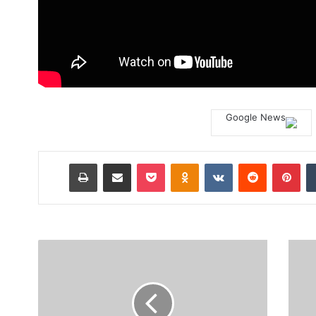
‏Tumblr
بينتيريست
‏Reddit
‏VKontakte
Odnoklassniki
‫Pocket
مشاركة عبر البريد
طباعة
"
H
a
b
i