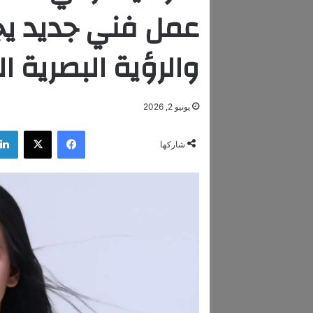
عمل فني جديد يج
والرؤية البصرية ا
يونيو 2, 2026
فيسبوك
‫X
شاركها