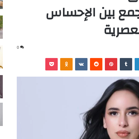
مع بين الإحساس
لعصرية
0
لينكدإن
‏Tumblr
بينتيريست
‏Reddit
‏VKontakte
Odnoklassniki
‫Pocket