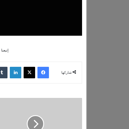
إتبعنا
فيسبوك
‫X
لينكدإن
شاركها
ل
ب
ن
ا
ن