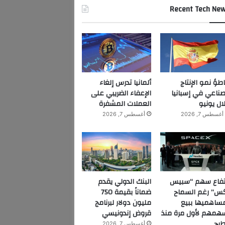
Recent Tech Ne
اطؤ نمو الإنتاج
ألمانيا تدرس إلغاء
صناعي في إسبانيا
الإعفاء الضريبي على
ال يونيو
العملات المشفرة
أغسطس 7, 2026
أغسطس 7, 2026
تفاع سهم “سبيس
البنك الدولي يقدم
س” رغم السماح
ضماناً بقيمة 750
ساهميها ببيع
مليون دولار لبرنامج
همهم لأول مرة منذ
قروض إندونيسي
طرح
أغسطس 7, 2026