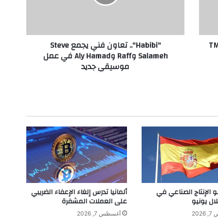
b
i
"
.
ريبل يرعيان بطولة 11-TMC
"Habibi".. تعاون فني يجمع Steve
.
Salameh وRaff وAly Hamad في عمل
ت
موسيقي جديد
ع
ا
و
ن
ف
ن
ي
ي
ج
م
ع
S
t
و الإنتاج الصناعي في
ألمانيا تدرس إلغاء الإعفاء الضريبي
e
لال يونيو
على العملات المشفرة
v
202
أغسطس 7, 2026
e