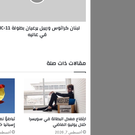
ك
ر
ا
ت
لبنان كراتوس و
و
في عاليه
س
و
ر
ي
ب
مقالات ذات صلة
ل
ي
ر
ع
ي
ا
ن
ب
ط
ارتفاع معدل البطالة في سويسرا
تباطؤ نم
و
خلال يوليو الماضي
إسبانيا خ
ل
أغسطس 7, 2026
أغسطس 7, 6
ة