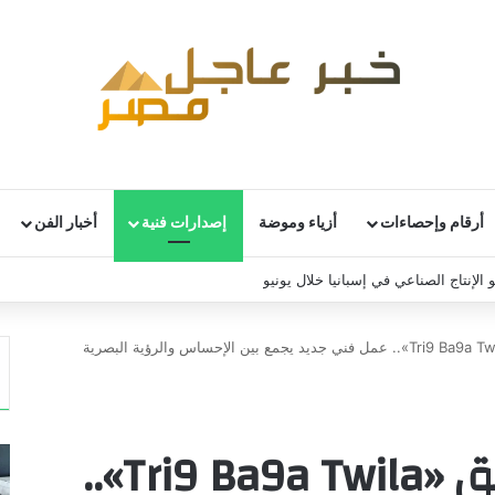
أرقام وإحصاءات
أزياء وموضة
إصدارات فنية
أخبار الفن
 الإنتاج الصناعي في إسبانيا خلال يونيو
صوفيا غزالي تطلق «Tri9 Ba9a Twila».. عمل فني جديد يجمع بين الإحساس والرؤية البصرية
صوفيا غزالي تطلق «Tri9 Ba9a Twila»..