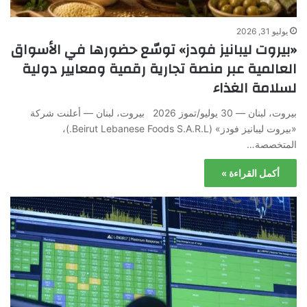
يوليو 31, 2026
«بيروت ليبانيز فودز» توسّع حضورها في الأسواق
العالمية عبر منصة تجارية رقمية ومعايير دولية
لسلامة الغذاء
بيروت، لبنان — 30 يوليو/تموز 2026 بيروت، لبنان — أعلنت شركة
«بيروت ليبانيز فودز» (Beirut Lebanese Foods S.A.R.L.)،
المتخصصة…
أكمل القراءة »