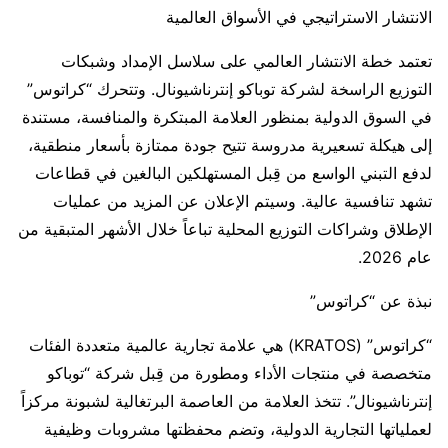
الانتشار الاستراتيجي في الأسواق العالمية
تعتمد خطة الانتشار العالمي على سلاسل الإمداد وشبكات
التوزيع الراسخة لشركة توباكو إنترناشيونال. وتتحرك “كراتوس”
في السوق الدولية بمنظور العلامة المبتكرة والمنافسة، مستندة
إلى هيكلة تسعيرية مدروسة تتيح جودة ممتازة بأسعار منطقية،
لدفع التبني الواسع من قِبل المستهلكين البالغين في قطاعات
تشهد تنافسية عالية. وسيتم الإعلان عن المزيد من عمليات
الإطلاق وشراكات التوزيع المحلية تباعاً خلال الأشهر المتبقية من
عام 2026.
نبذة عن “كراتوس”
“كراتوس” (KRATOS) هي علامة تجارية عالمية متعددة الفئات
متخصصة في منتجات الأداء ومطورة من قِبل شركة “توباكو
إنترناشيونال”. تتخذ العلامة من العاصمة البرتغالية لشبونة مركزاً
لعملياتها التجارية الدولية، وتضم محفظتها مشروبات وظيفية