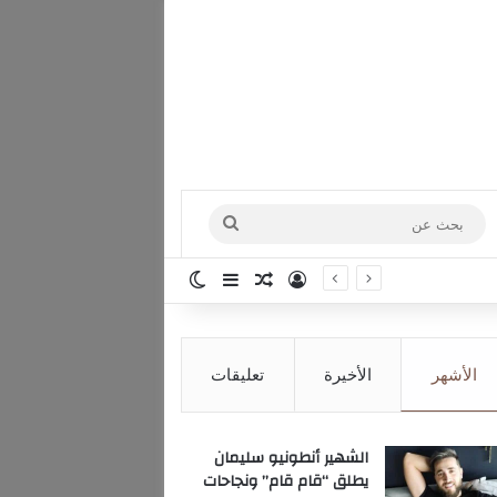
بحث
عن
تسجيل الدخول
مقال عشوائي
إضافة عمود جانبي
الوضع المظلم
الأشهر
الأخيرة
تعليقات
الشهير أنطونيو سليمان
يطلق “قام قام” ونجاحات