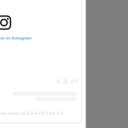
ost on Instagram
A post shared by E D G A R D A K A R – ادغار عكر (@ardakar