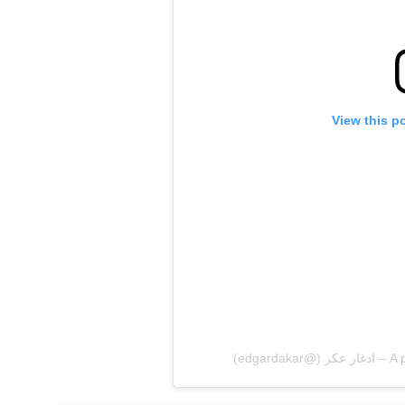
View this p
edg)