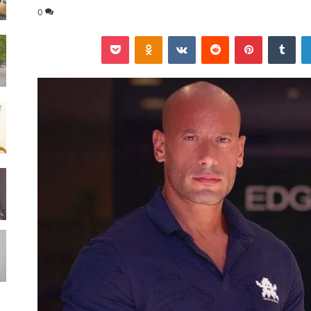
0
لينكدإن
‏Tumblr
بينتيريست
‏Reddit
‏VKontakte
Odnoklassniki
‫Pocket