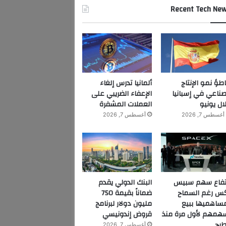
Recent Tech Ne
اطؤ نمو الإنتاج
ألمانيا تدرس إلغاء
صناعي في إسبانيا
الإعفاء الضريبي على
ال يونيو
العملات المشفرة
أغسطس 7, 2026
أغسطس 7, 2026
تفاع سهم سبيس
البنك الدولي يقدم
س رغم السماح
ضماناً بقيمة 750
ساهميها ببيع
مليون دولار لبرنامج
همهم لأول مرة منذ
قروض إندونيسي
طرح
أغسطس 7, 2026