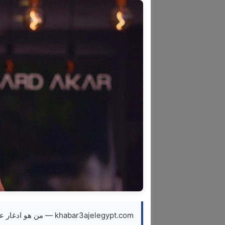
khabar3ajelegypt.com — من هو ادغار عكر؟