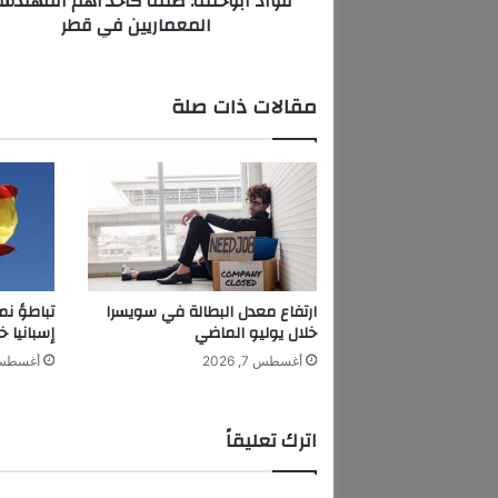
فؤاد ابوخلف: صنف كأحد أهم المهندس
المعماريين في قطر
:
ص
ن
ف
مقالات ذات صلة
ك
أ
ح
د
أ
ه
م
ا
ل
ارتفاع معدل البطالة في سويسرا
تباطؤ نم
م
خلال يوليو الماضي
إسبانيا خ
ه
أغسطس 7, 2026
أغسطس 7, 6
ن
د
س
اترك تعليقاً
ي
ن
ا