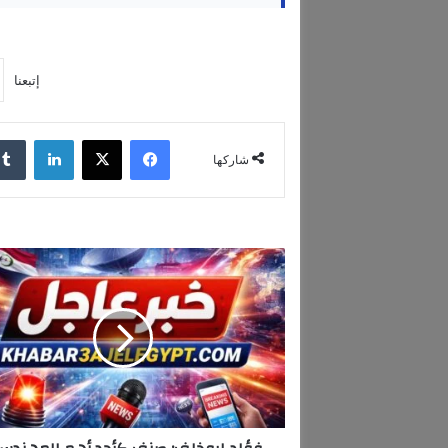
إتبعنا
فيسبوك
‫X
لينكدإن
شاركها
ف
ؤ
ا
د
ا
ب
و
خ
ل
ف