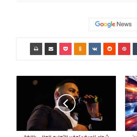
‏Tumblr
بينتيريست
‏Reddit
‏VKontakte
Odnoklassniki
‫Pocket
مشاركة عبر البريد
طباعة
ش
ج
ا
ع
ن
ا
ص
ي
ف
: