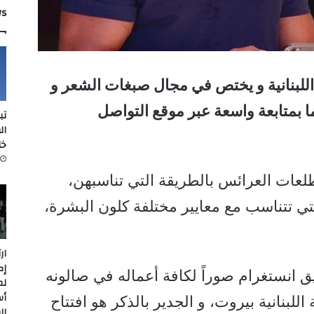
ws
اللبنانية و يختص في مجال صبغات الشعر و
 بمتابعة واسعة عبر موقع التواصل
تب
ال
خل
طلعات العرائس بالطريقة التي تناسبهن،
ي تتناسب مع معايير مختلفة كلون البشرة،
ار
إك
ق انستغرام صوراً لكافة أعماله في صالونه
لم
أس
بنانية بيروت، و الجدير بالذكر هو افتتاح
ال