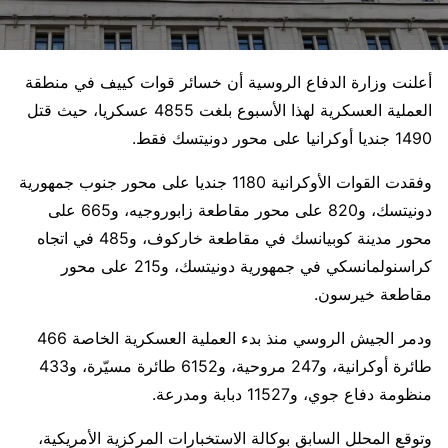
أعلنت وزارة الدفاع الروسية أن خسائر قوات كييف في منطقة
العملية العسكرية لهذا الأسبوع بلغت 4855 عسكريا، حيث قتل
1490 جنديا أوكرانيا على محور دونيتسك فقط.
وفقدت القوات الأوكرانية 1180 جنديا على محور جنوب جمهورية
دونيتسك، و820 على محور مقاطعة زابوروجيه، و665 على
محور مدينة كوبيانسك في مقاطعة خاركوف، و485 في اتجاه
كراسنولمانسكي في جمهورية دونيتسك، و215 على محور
مقاطعة خيرسون.
ودمر الجيش الروسي منذ بدء العملية العسكرية الخاصة 466
طائرة أوكرانية، و247 مروحية، و6152 طائرة مسيّرة، و433
منظومة دفاع جوي، و11527 دبابة ومدرعة.
وتوقع المحلل السابق بوكالة الاستخبارات المركزية الأمريكية،