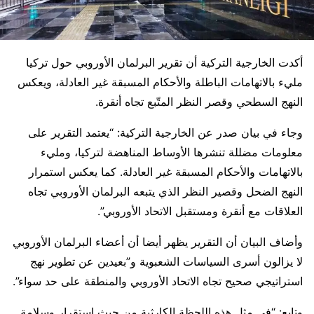
أكدت الخارجية التركية أن تقرير البرلمان الأوروبي حول تركيا
مليء بالاتهامات الباطلة والأحكام المسبقة غير العادلة، ويعكس
النهج السطحي وقصر النظر المتّبع تجاه أنقرة.
وجاء في بيان صدر عن الخارجية التركية: “يعتمد التقرير على
معلومات مضللة تنشرها الأوساط المناهضة لتركيا، ومليء
بالاتهامات والأحكام المسبقة غير العادلة. كما يعكس استمرار
النهج الضحل وقصير النظر الذي يتبعه البرلمان الأوروبي تجاه
العلاقات مع أنقرة ومستقبل الاتحاد الأوروبي”.
وأضاف البيان أن التقرير يظهر أيضا أن أعضاء البرلمان الأوروبي
لا يزالون أسرى السياسات الشعبوية و”بعيدين عن تطوير نهج
استراتيجي صحيح تجاه الاتحاد الأوروبي والمنطقة على حد سواء”.
وتابع: “في مثل هذه اللحظة الكارثية من حيث استقرار وسلامة