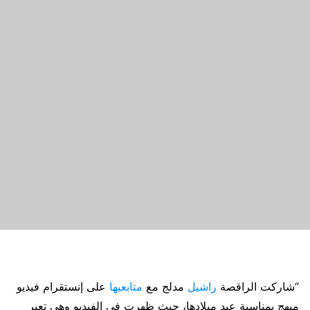
“شاركت الراقصة
راشيل
مدلج مع
متابعيها
على إنستقرام فيديو
مبهج بمناسبة عيد ميلادها، حيث ظهرت في الفيديو وهي تعبر