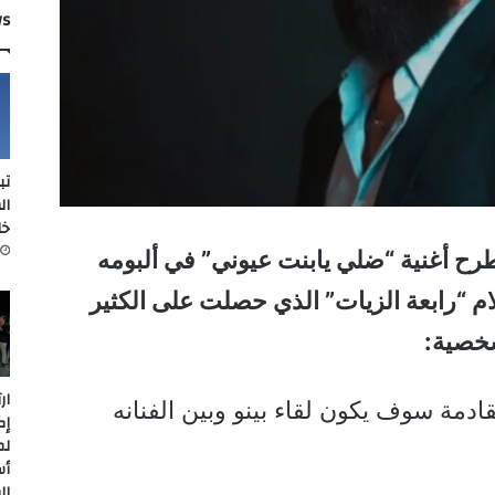
ws
تب
ال
خل
طرح أغنية “ضلي يابنت عيوني” في ألبومه
علام “رابعة الزيات” الذي حصلت على الكثير
شخصية:
ار
ادمة سوف يكون لقاء بينو وبين الفنانه
إك
لم
أس
ال