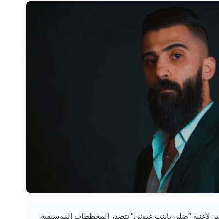
— نجاح دعائي كبير لأغنية “ضلي يابنت عيوني” تتصدر المخططات الموسيقية