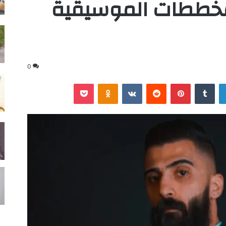
مخططات الموسيقية
0
لينكدإن
‏Tumblr
بينتيريست
‏Reddit
‏VKontakte
Odnoklassniki
‫Pocket