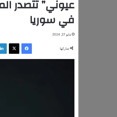
عيوني” تتصدر ال
في سوريا
مايو 27, 2024
فيسبوك
‫X
شاركها