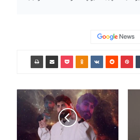
‏Tumblr
بينتيريست
‏Reddit
‏VKontakte
Odnoklassniki
‫Pocket
مشاركة عبر البريد
طباعة
ا
ل
ف
ن
ا
ن
ا
ل