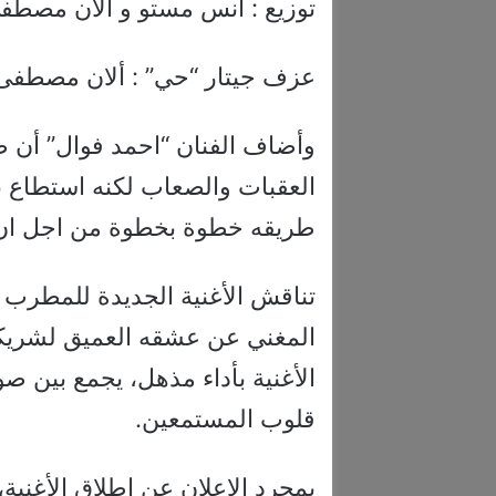
توزيع : انس مستو و ألان مصطف
عزف جيتار “حي” : ألان مصطفى
وأضاف الفنان “احمد فوال” أن ط
العقبات والصعاب لكنه استطاع ب
طريقه خطوة بخطوة من اجل ان 
تناقش الأغنية الجديدة للمطرب
المغني عن عشقه العميق لشريكة ح
الأغنية بأداء مذهل، يجمع بين ص
قلوب المستمعين.
بمجرد الإعلان عن إطلاق الأغنية