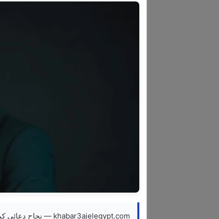
khabar3ajelegypt.com 