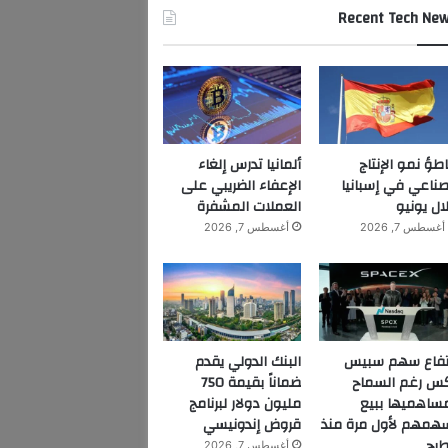
Recent Tech Ne
اطؤ نمو الإنتاج
ألمانيا تدرس إلغاء
صناعي في إسبانيا
الإعفاء الضريبي على
ال يونيو
العملات المشفرة
أغسطس 7, 2026
أغسطس 7, 2026
تفاع سهم سبيس
البنك الدولي يقدم
س رغم السماح
ضماناً بقيمة 750
ساهميها ببيع
مليون دولار لبرنامج
همهم لأول مرة منذ
قروض إندونيسي
طرح
أغسطس 7, 2026