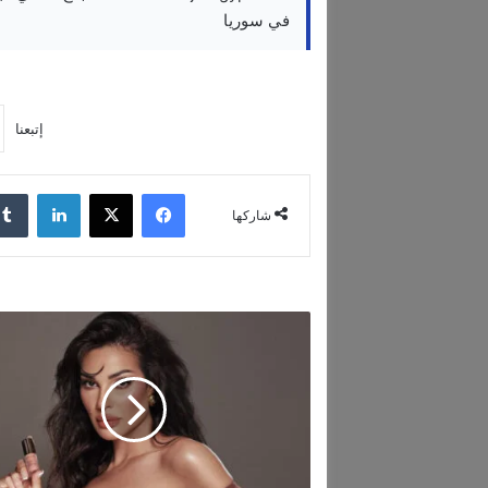
في سوريا
إتبعنا
فيسبوك
‫X
لينكدإن
شاركها
ن
ا
د
ي
ن
ن
ج
ي