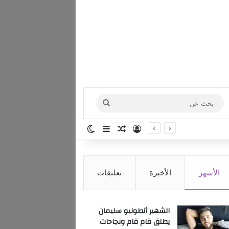
بحث
عن
تسجيل الدخول
مقال عشوائي
إضافة عمود جانبي
الوضع المظلم
الأشهر
الأخيرة
تعليقات
الشهير أنطونيو سليمان
يطلق قام قام ونجاحات