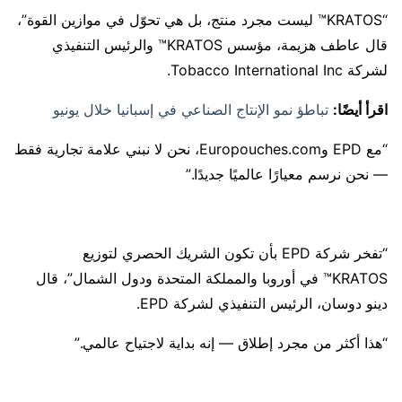
‏“KRATOS™ ليست مجرد منتج، بل هي تحوّل في موازين القوة”،
قال عاطف هزيمة، مؤسس KRATOS™ والرئيس التنفيذي
لشركة Tobacco International Inc.
اقرأ أيضًا:
تباطؤ نمو الإنتاج الصناعي في إسبانيا خلال يونيو
“مع EPD وEuropouches.com، نحن لا نبني علامة تجارية فقط
— نحن نرسم معيارًا عالميًا جديدًا.”
“تفخر شركة EPD بأن تكون الشريك الحصري لتوزيع
KRATOS™ في أوروبا والمملكة المتحدة ودول الشمال”، قال
دينو دوسان، الرئيس التنفيذي لشركة EPD.
“هذا أكثر من مجرد إطلاق — إنه بداية لاجتياح عالمي.”