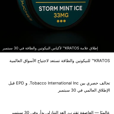
إطلاق علامة KRATOS™ لأكياس النيكوتين والطاقة في 30 سبتمبر
KRATOS™ للنيكوتين والطاقة تستعد لاجتياح الأسواق العالمية
تحالف حصري بين Tobacco International Inc. و EPD قبل
الإطلاق العالمي في 30 سبتمبر
عالميًا — العاصفة تقترب. العد التنازلي بدأ. وفي 30 سبتمبر