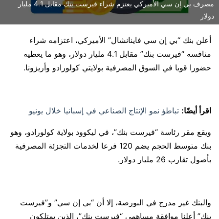
مصرف بي إن سي الأميركي يعتزم شراء فيرست بنك مقابل 4.1 مليار
دولار
أعلن بنك “بي إن سي فاينانشال” الأميركي، اعتزامه شراء
منافسه “فيرست بنك” مقابل 4.1 مليار دولار، وهو ما يعطيه
حضورا قويا في السوق المصرفية بولايتي كولورادو وأريزونا.
اقرأ أيضًا:
تباطؤ نمو الإنتاج الصناعي في إسبانيا خلال يونيو
ويقع مقر رئاسة “فيرست بنك”، في ليكوود بولاية كولورادو، وهو
بنك متوسط ​​الحجم يضم 120 فرعا لخدمات التجزئة المصرفية
بأصول تقارب 26 مليار دولار.
والبنك غير مدرج في البورصة، إلا أن “بي إن سي” و”فيرست
بنك” أعلنا موافقة مساهمي “فيرست بنك”، الذين يمتلكون