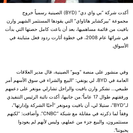
أكدت شركة “بي واي دي” (BYD) الصينية رسمياً خروج
مجموعة “بيركشاير هاثاواي” التي يقودها المستثمر الشهير وارن
بافيت من قائمة مساهميها، بعد أن باعت كامل حصتها التي بدأت
في شرائها عام 2008، في خطوة أثارت ردود فعل متباينة في
الأسواق.
وفي منشور على منصة “ويبو” الصينية، قال مدير العلاقات
العامة في BYD، لي يونفي: “البيع والشراء في سوق الأسهم أمر
طبيعي… نشكر وارن بافيت والراحل تشارلي مونغر على دعمهم
ورفقتهم طوال 17 عاماً”.من جانبها، أكدت نائبة الرئيس التنفيذي
لـ”BYD”، ستيلا لي، أن بافيت ومونغر “أحبّا الشركة وإدارتها”،
وفقاً لما ذكرته في مقابلة مع شبكة “CNBC”. وأضافت: “لكنهم
مستثمرون، والبيع جزء من عملهم، وليس لأنهم لم يعودوا
يحبوننا”.