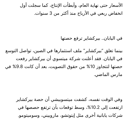
الأسعار حتى نهاية العام، وأبطأت الإنتاج، كما سجلت أول
انخفاض ربعي في الأرباح منذ أكثر من 3 سنوات.
في اليابان.. بيركشاير ترفع حصتها
بينما تغلق “بيركشاير” ملف استثمارها في الصين، تواصل التوسع
في اليابان. فقد أعلنت شركة ميتسوي أن بيركشاير رفعت
حصتها لتتجاوز 10% من حقوق التصويت، بعد أن كانت 9.8% في
مارس الماضي.
وفي الوقت نفسه، كشفت ميتسوبيشي أن حصة بيركشاير
ارتفعت إلى 10.2%، وسط توقعات بأن ترتفع حصصها في
شركات يابانية أخرى مثل إيتوتشو، ماروبيني، وسوميتومو.