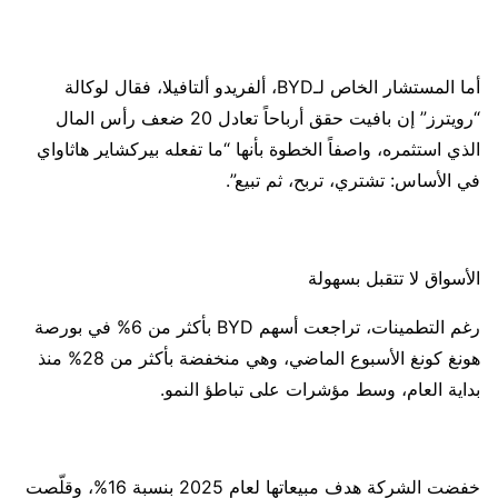
أما المستشار الخاص لـBYD، ألفريدو ألتافيلا، فقال لوكالة
“رويترز” إن بافيت حقق أرباحاً تعادل 20 ضعف رأس المال
الذي استثمره، واصفاً الخطوة بأنها “ما تفعله بيركشاير هاثاواي
في الأساس: تشتري، تربح، ثم تبيع”.
الأسواق لا تتقبل بسهولة
رغم التطمينات، تراجعت أسهم BYD بأكثر من 6% في بورصة
هونغ كونغ الأسبوع الماضي، وهي منخفضة بأكثر من 28% منذ
بداية العام، وسط مؤشرات على تباطؤ النمو.
خفضت الشركة هدف مبيعاتها لعام 2025 بنسبة 16%، وقلّصت