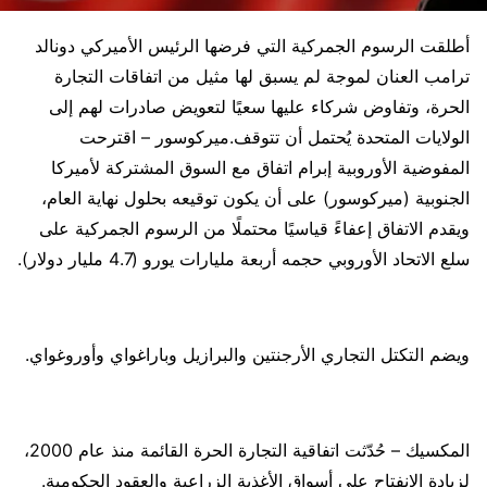
أطلقت الرسوم الجمركية التي فرضها الرئيس الأميركي دونالد
ترامب العنان لموجة لم يسبق لها مثيل من اتفاقات التجارة
الحرة، وتفاوض شركاء عليها سعيًا لتعويض صادرات لهم إلى
الولايات المتحدة يُحتمل أن تتوقف.ميركوسور – اقترحت
المفوضية الأوروبية إبرام اتفاق مع السوق المشتركة لأميركا
الجنوبية (ميركوسور) على أن يكون توقيعه بحلول نهاية العام،
ويقدم الاتفاق إعفاءً قياسيًا محتملًا من الرسوم الجمركية على
سلع الاتحاد الأوروبي حجمه أربعة مليارات يورو (4.7 مليار دولار).
ويضم التكتل التجاري الأرجنتين والبرازيل وباراغواي وأوروغواي.
المكسيك – حُدّثت اتفاقية التجارة الحرة القائمة منذ عام 2000،
لزيادة الانفتاح على أسواق الأغذية الزراعية والعقود الحكومية.