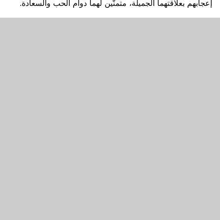
إعجابهم بعلاقتهما الجميلة، متمنّين لهما دوام الحب والسعادة.