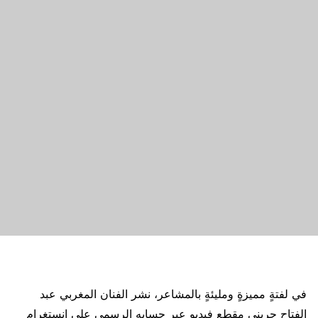
في لفتةٍ مميزةٍ ومليئةٍ بالمشاعر، نشر الفنان المغربي عبد
الفتاح جريني مقطع فيديو عبر حسابه الرسمي على إنستغرام