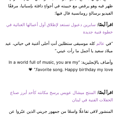
ظهر فيه وهو يرقص مع حبيبته في أجواءٍ دافئة بإسبانيا، مرفقًا
الفيديو برسالةٍ رومانسية قال فيها:
اقرأ أيضًا:
سابرين دعبول تستعد لإطلاق أول أعمالها الغنائية في
خطوة فنية جديدة
“في
عالم
كله موسيقى ستظلين أنتِ أحلى أغنية في حياتي، عيد
ميلاد سعيد يا أجمل ما رأت عيني.”
وأضاف بالإنجليزية: “In a world full of music, you are my
favorite song. Happy birthday my love.” 💗
اقرأ أيضًا:
​المنتج ميشال عويس يرسخ مكانته كأحد أبرز صناع
الحفلات الفنية في لبنان
المنشور لاقى تفاعلًا واسعًا من جمهور جريني الذين عبّروا عن