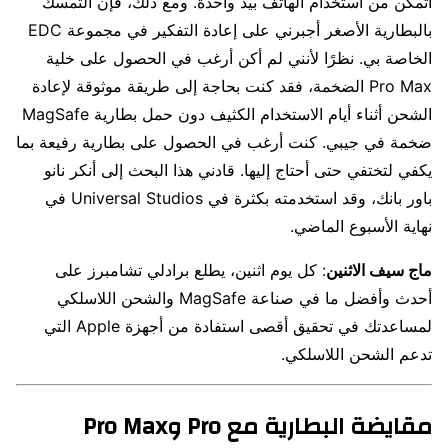
أتمكن من استخدام الهاتف بيد واحدة. ومع ذلك، فإن التمسك
بالبطارية الأصغر أجبرني على إعادة التفكير في مجموعة EDC
الخاصة بي. نظرًا لأنني لم أكن أرغب في الحصول على خلية
Pro Max الضخمة، فقد كنت بحاجة إلى طريقة موثوقة لإعادة
الشحن أثناء أيام الاستخدام الكثيف دون حمل بطارية MagSafe
ضخمة في جيبي. كنت أرغب في الحصول على بطارية رفيعة بما
يكفي لتختفي حتى أحتاج إليها. قادني هذا البحث إلى أنكر نانو
باور بانك، وقد استخدمته بكثرة في Universal Studios في
نهاية الأسبوع الماضي.
ماج سيف الاثنين
: كل ​​يوم اثنين، يطلع برادلي تشامبرز على
أحدث وأفضل ما في صناعة MagSafe والشحن اللاسلكي
لمساعدتك في تحقيق أقصى استفادة من أجهزة Apple التي
تدعم الشحن اللاسلكي.
مقايضة البطارية مع Pro وPro Max