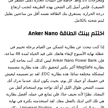
الصيف)، فإنني أميل إلى الشحن بهذه الطريقة لتجنب ارتفاع
درجة الحرارة. يستغرق بنك الطاقة نفسه أقل من ساعتين بقليل
ليتم شحنه بالكامل.
اختتم ببنك الطاقة Anker Nano
إذا كنت تبحث عن بطارية لتتمكن من القيام برحلة تخييم في
عطلة نهاية الأسبوع لإبقاء هاتفك على قيد الحياة لمدة 48 ساعة،
فإن Anker Nano Power Bank ليس كذلك. أنت بحاجة إلى
بطارية MagSafe أكبر بكثير لتحقيق ذلك. هذه بطارية مصممة
لمشكلة مختلفة تمامًا. هذه بطارية EDC. لقد تم تصميمه ليعيش
في حقيبتك أو جيبك كل يوم، بحيث يكون لديك عندما تدرك أنك
نسيت الشحن طوال الليل أو أنك تواجه يوم استخدام أثقل من
المعتاد. نظرًا لأنه نحيف جدًا، فلن تمانع في حمله. أفضل بطارية
هي تلك التي لديك بالفعل معك. لقد استخدمته بكثرة في نهاية
الأسبوع الماضي أثناء وجودي في Universal Studios، وكان