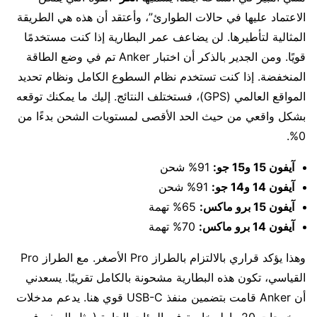
الاعتماد عليها في حالات الطوارئ”، وأعتقد أن هذه هي الطريقة
المثالية لتأطيرها. لن يضاعف عمر البطارية إذا كنت مستخدمًا
قويًا. ومن الجدير بالذكر أن اختبار Anker تم في وضع الطاقة
المنخفضة. إذا كنت تستخدم نظام السطوع الكامل ونظام تحديد
المواقع العالمي (GPS)، فستختلف النتائج. إليك ما يمكنك توقعه
بشكل واقعي من حيث الحد الأقصى لمستويات الشحن بدءًا من
0%.
آيفون 15 و15 جو:
91% شحن
آيفون 14 و14 جو:
91% شحن
آيفون 15 برو ماكس:
65% تهمة
آيفون 14 برو ماكس:
70% تهمة
وهذا يؤكد قراري بالالتزام بالطراز Pro الأصغر. مع الطراز Pro
القياسي، تكون هذه البطارية مشحونة بالكامل تقريبًا. يسعدني
أن Anker قامت بتضمين منفذ USB-C قوي هنا. يدعم مدخلات
ومخرجات 20 واط. خاصة في البيئات الحارة (مثل السفر في