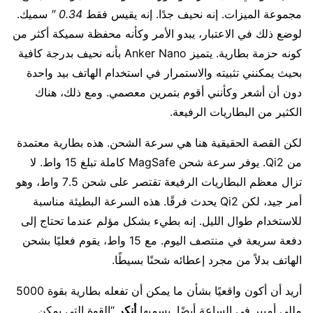
مجموعة الميزات. إنه نحيف جدًا. إنه يقيس فقط
0.34 ″
سميك.
لوضع ذلك في الاعتبار، يبدو الأمر وكأنه محفظة سميكة أكثر من
كونه حزمة بطارية. يتميز Anker Nano بأنه نحيف بدرجة كافية
بحيث يمكنني تثبيته والاستمرار في استخدام الهاتف بيد واحدة
دون أن أشعر وكأنني أقوم بتمرين معصمي. ومع ذلك، هناك
الكثير من البطاريات الرفيعة.
لكن القصة الحقيقية هنا هي سرعة الشحن. هذه بطارية معتمدة
من Qi2. يوفر سرعة شحن MagSafe كاملة تبلغ 15 واط. لا
تزال معظم البطاريات الرفيعة تقتصر على شحن 7.5 واط، وهو
أمر جيد، لكن Qi2 يحدث فرقًا. هذه السرعة البطيئة مناسبة
للاستخدام طوال الليل. إنه بطيء بشكل مؤلم عندما تحتاج إلى
دفعة سريعة في منتصف اليوم. مع 15 واط، يقوم فعليًا بشحن
الهاتف بدلاً من مجرد إعطائه شحنًا بسيطًا.
أريد أن أكون واقعيًا بشأن ما يمكن أن تفعله بطارية بقوة 5000
مللي أمبير في الساعة أيضًا. يسميها
أنكر
“القوة التي يمكن