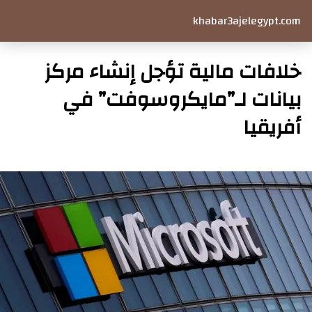
khabar3ajelegypt.com
خلافات مالية تؤجل إنشاء مركز
بيانات لـ”مايكروسوفت” في
أفريقيا