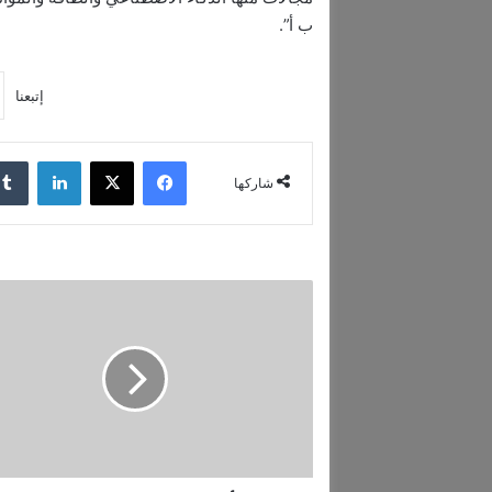
ب أ”.
إتبعنا
فيسبوك
‫X
لينكدإن
شاركها
2
3
0
أ
ل
ف
ط
ن
ص