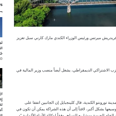
ws
فريدريش ميرتس ورئيس الوزراء الكندي مارك كارني سبل تعزيز
تب
ال
خل
حزب الاشتراكي الديمقراطي، يشغل أيضاً منصب وزير المالية في
ار
إك
ة تورونتو الكندية، قال كلينجبايل إن الجانبين اتفقا على
لم
 توسيعها بشكل أكبر، لافتاً إلى أن هذه الشراكة يمكن أن تكون في
أس
ال
خام الحيوية ومشاريع التسلح، وفقاً لوكالة الأنباء الألمانية “د