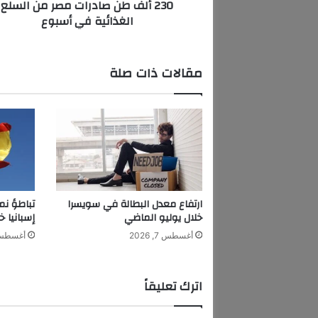
230 ألف طن صادرات مصر من السلع
ا
الغذائية في أسبوع
د
ر
ا
ت
مقالات ذات صلة
م
ص
ر
م
ن
ا
ل
س
ل
ارتفاع معدل البطالة في سويسرا
تباطؤ نم
ع
خلال يوليو الماضي
إسبانيا خ
ا
أغسطس 7, 2026
أغسطس 7, 6
ل
غ
ذ
اترك تعليقاً
ا
ئ
ي