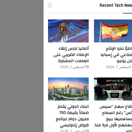
Recent Tech Ne
اطؤ نمو الإنتاج
ألمانيا تدرس إلغاء
صناعي في إسبانيا
الإعفاء الضريبي على
ال يونيو
العملات المشفرة
أغسطس 7, 2026
أغسطس 7, 2026
تفاع سهم “سبيس
البنك الدولي يقدم
س” رغم السماح
ضماناً بقيمة 750
ساهميها ببيع
مليون دولار لبرنامج
همهم لأول مرة منذ
قروض إندونيسي
طرح
أغسطس 7, 2026