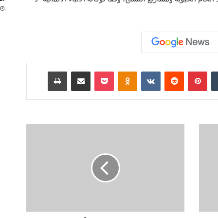
‏Tumblr
بينتيريست
‏Reddit
‏VKontakte
Odnoklassniki
‫Pocket
مشاركة عبر البريد
طباعة
ح
ر
ب
إ
ي
ر
ا
ن
ت