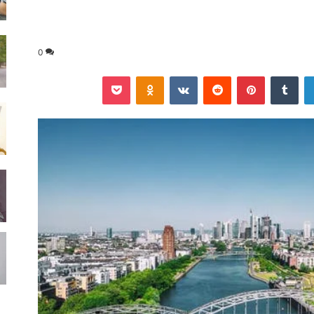
0
لينكدإن
‏Tumblr
بينتيريست
‏Reddit
‏VKontakte
Odnoklassniki
‫Pocket