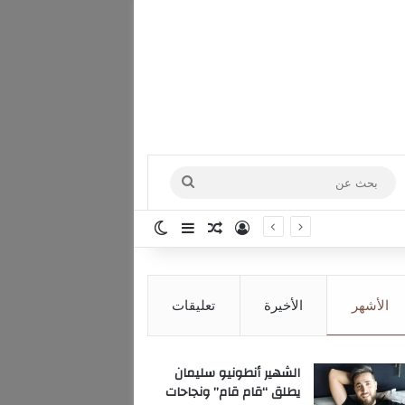
بحث
عن
تسجيل الدخول
مقال عشوائي
إضافة عمود جانبي
الوضع المظلم
الأشهر
الأخيرة
تعليقات
الشهير أنطونيو سليمان
يطلق “قام قام” ونجاحات