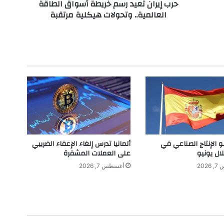
حرب إيران تعيد رسم خريطة أسواق الطاقة
ع
العالمية.. وتحولات هيكلية مرتقبة
ي
د
ر
س
م
خ
ر
ي
ط
ة
أ
س
و
و الإنتاج الصناعي في
ألمانيا تدرس إلغاء الإعفاء الضريبي
ا
لال يونيو
على العملات المشفرة
ق
202
أغسطس 7, 2026
ا
ل
ط
ا
ق
ة