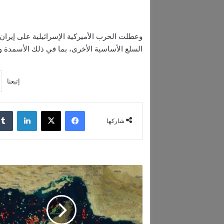
وعطلت الحرب الأميركية الإسرائيلية على إيران 
السلع الأساسية الأخرى، بما في ذلك الأسمدة وا
إتبعنا
فيسبوك
‫X
لينكدإن
شاركها
و
ز
ي
ر
ا
ل