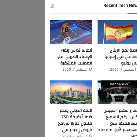
Recent Tech Ne
اطؤ نمو الإنتاج
ألمانيا تدرس إلغاء
صناعي في إسبانيا
الإعفاء الضريبي على
ال يونيو
العملات المشفرة
أغسطس 7, 2026
أغسطس 7, 2026
تفاع سهم “سبيس
البنك الدولي يقدم
س” رغم السماح
ضماناً بقيمة 750
ساهميها ببيع
مليون دولار لبرنامج
همهم لأول مرة منذ
قروض إندونيسي
طرح
أغسطس 7, 2026