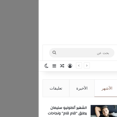
بحث
عن
تسجيل الدخول
مقال عشوائي
إضافة عمود جانبي
الوضع المظلم
الأشهر
الأخيرة
تعليقات
الشهير أنطونيو سليمان
يطلق “قام قام” ونجاحات