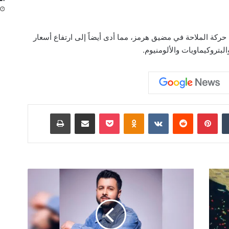
حركة الملاحة في مضيق هرمز، مما أدى أيضاً إلى ارتفاع أسعار
لبتروكيماويات والألومنيوم.
‏Tumblr
بينتيريست
‏Reddit
‏VKontakte
Odnoklassniki
‫Pocket
مشاركة عبر البريد
طباعة
ج
ا
د
خ
ل
ي