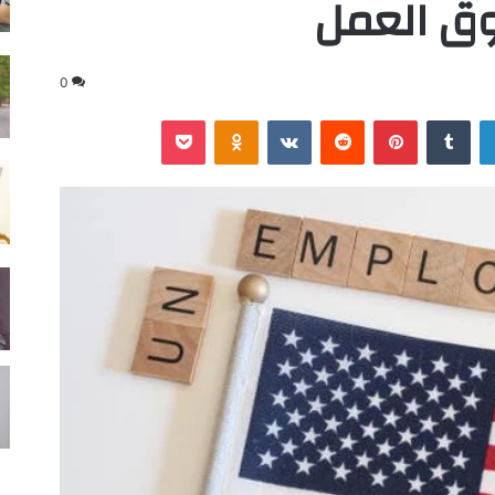
ق العمل
0
لينكدإن
‏Tumblr
بينتيريست
‏Reddit
‏VKontakte
Odnoklassniki
‫Pocket