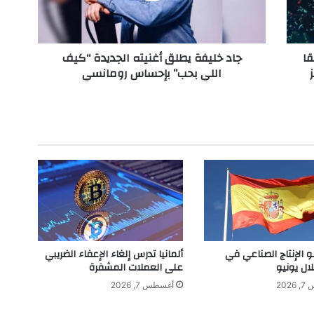
ف
ة
ي
قا
جاد خليفة يطلق أغنيته الجديدة “كيف
ط
اللي بحب” بإحساس رومانسي
ل
ق
أ
غ
ن
ي
ت
ه
ا
ل
ج
د
ي
و الإنتاج الصناعي في
ألمانيا تدرس إلغاء الإعفاء الضريبي
د
لال يونيو
على العملات المشفرة
ة
202
أغسطس 7, 2026
“
ك