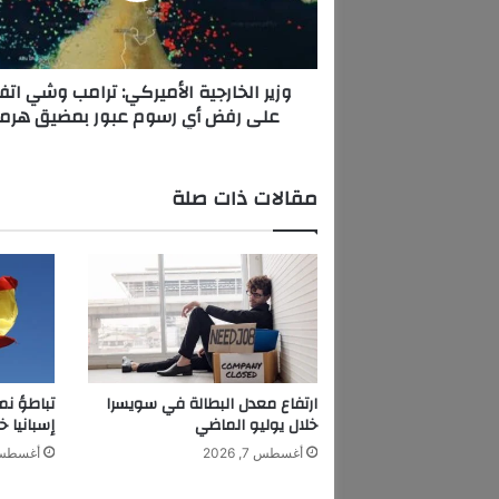
خ
ا
ر
وزير الخارجية الأميركي: ترامب وشي اتف
ج
على رفض أي رسوم عبور بمضيق هرمز
ي
ة
ا
ل
مقالات ذات صلة
أ
م
ي
ر
ك
ي
:
ت
ر
ارتفاع معدل البطالة في سويسرا
تباطؤ نم
ا
خلال يوليو الماضي
إسبانيا خ
م
أغسطس 7, 2026
أغسطس 7, 6
ب
و