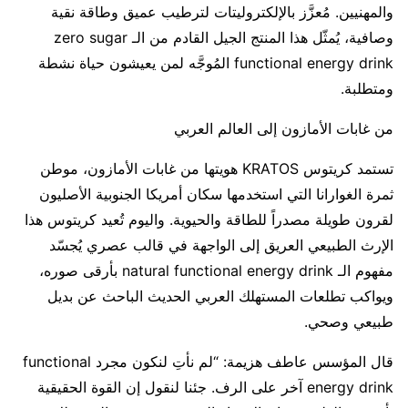
والمهنيين. مُعزَّز بالإلكتروليتات لترطيب عميق وطاقة نقية
وصافية، يُمثّل هذا المنتج الجيل القادم من الـ zero sugar
functional energy drink المُوجَّه لمن يعيشون حياة نشطة
ومتطلبة.
من غابات الأمازون إلى العالم العربي
تستمد كريتوس KRATOS هويتها من غابات الأمازون، موطن
ثمرة الغوارانا التي استخدمها سكان أمريكا الجنوبية الأصليون
لقرون طويلة مصدراً للطاقة والحيوية. واليوم تُعيد كريتوس هذا
الإرث الطبيعي العريق إلى الواجهة في قالب عصري يُجسّد
مفهوم الـ natural functional energy drink بأرقى صوره،
ويواكب تطلعات المستهلك العربي الحديث الباحث عن بديل
طبيعي وصحي.
قال المؤسس عاطف هزيمة: “لم نأتِ لنكون مجرد functional
energy drink آخر على الرف. جئنا لنقول إن القوة الحقيقية