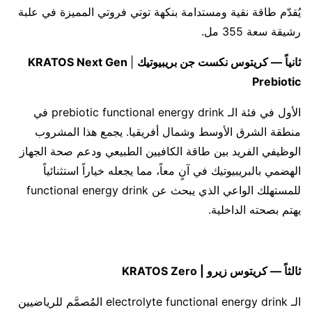
يُقدّم طاقة نقية ومستدامة بنكهة توتي فروتي المميزة في علبة
رشيقة سعة 355 مل.
ثانياً — كريتوس نكست جن بريبيوتيك
|
KRATOS Next Gen
Prebiotic
الأول في فئة الـ prebiotic functional energy drink في
منطقة الشرق الأوسط وشمال أفريقيا. يجمع هذا المشروب
الوظيفي الفريد بين طاقة الكافيين الطبيعي ودعم صحة الجهاز
الهضمي بالبريبيوتيك في آنٍ معاً، مما يجعله خياراً استثنائياً
للمستهلك الواعي الذي يبحث عن functional energy drink
يهتم بصحته الداخلية.
ثالثاً — كريتوس زيرو | KRATOS Zero
الـ electrolyte functional energy drink المُصمَّم للرياضيين