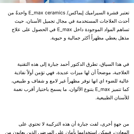
تعتبر قشرة السيراميك إيماكس/ E_max ceramics واحدةً من
أحدث العلاجات المستخدمة في مجال تجميل الأسنان، حيث
تساهم المواد الموجودة داخل E_max في الحصول على علاج
مذهل يعطي مظهراً أكثر جمالية و حيوية.
في هذا السياق، تطرق الدكتور أحمد جبارة إلى هذه التقنية
العلاجية، موضحاً أن لها ميزات عديدة، فهي تؤمن أولاً نفاذية
عالية للضوء اي انها توفر مظهراً غير لامع و شفاف و طبيعي،
كما تتميز E_max بتنوع الألوان، ما يسمح باختيار أقرب نغمة
للأسنان الطبيعية.
من جهةٍ أخرى، لفت جبارة أن هذه التركيبة لا تحتوي على
المعادن، فيمكن استخدامها بأمان على المرضى الذين يعانون من