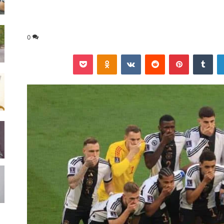
0
لينكدإن
‏Tumblr
بينتيريست
‏Reddit
‏VKontakte
Odnoklassniki
‫Pocket