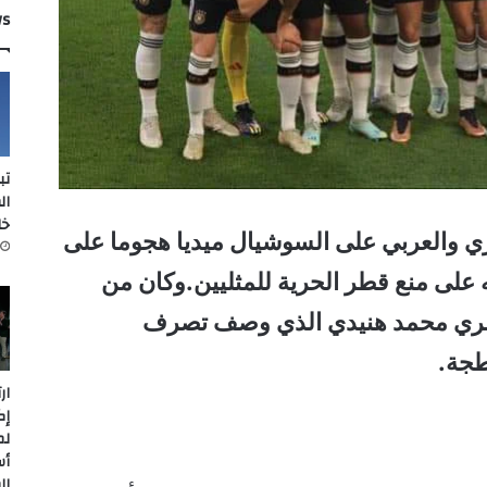
ws
تب
ال
خل
ي والعربي على السوشيال ميديا هجوما على
 على منع قطر الحرية للمثليين.وكان من
المصري محمد هنيدي الذي وصف تصرف
طجة.
ار
إك
لم
أس
ال