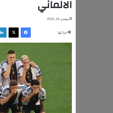
الالماني
نوفمبر 24, 2022
فيسبوك
‫X
شاركها