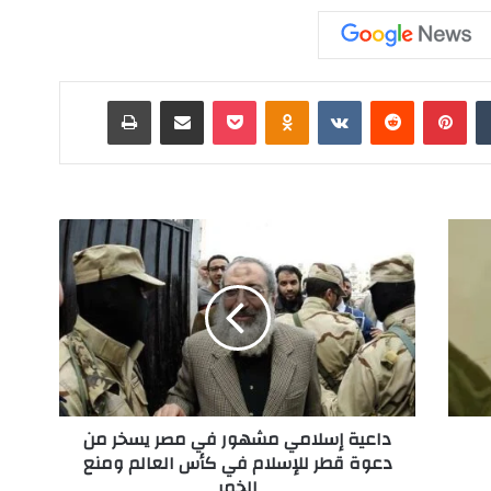
‏Tumblr
بينتيريست
‏Reddit
‏VKontakte
Odnoklassniki
‫Pocket
مشاركة عبر البريد
طباعة
د
ا
ع
ي
ة
إ
س
ل
ا
داعية إسلامي مشهور في مصر يسخر من
م
دعوة قطر للإسلام في كأس العالم ومنع
ي
الخمر
م