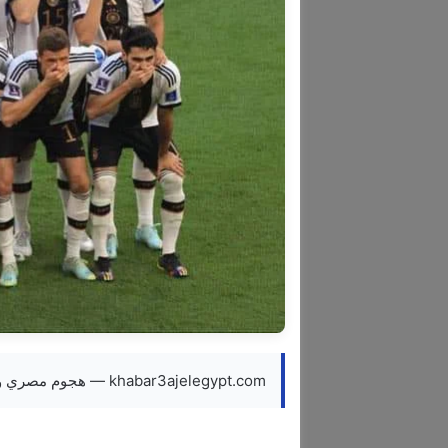
khabar3ajelegypt.com — هجوم مصري وعربي على المنتخب الالماني