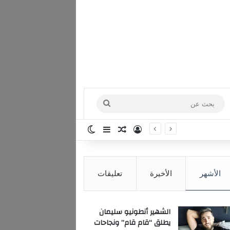
بحث
عن
تسجيل الدخول
مقال عشوائي
إضافة عمود جانبي
الوضع المظلم
الأشهر
الأخيرة
تعليقات
الشهير أنطونيو سليمان
يطلق “قام قام” ونجاحات