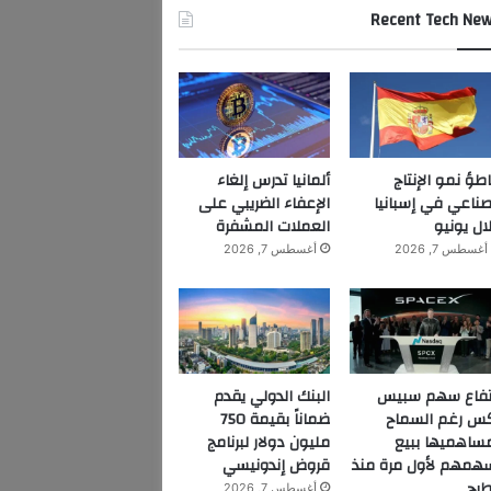
Recent Tech Ne
اطؤ نمو الإنتاج
ألمانيا تدرس إلغاء
صناعي في إسبانيا
الإعفاء الضريبي على
ال يونيو
العملات المشفرة
أغسطس 7, 2026
أغسطس 7, 2026
تفاع سهم سبيس
البنك الدولي يقدم
س رغم السماح
ضماناً بقيمة 750
ساهميها ببيع
مليون دولار لبرنامج
همهم لأول مرة منذ
قروض إندونيسي
طرح
أغسطس 7, 2026