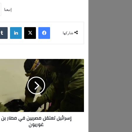
إتبعنا
فيسبوك
‫X
لينكدإن
شاركها
إ
س
ر
ا
ئ
ي
ل
ت
ع
إسرائيل تعتقل مصريين في مطار بن
ت
غوريون
ق
ل