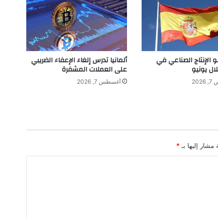
ر
ز
ف
ي
ع
ا
و الإنتاج الصناعي في
ألمانيا تدرس إلغاء الإعفاء الضريبي
ل
لال يونيو
على العملات المشفرة
م
202
أغسطس 7, 2026
ط
ب
ا
ل
أ
س
 مشار إليها بـ
*
ن
ا
ن