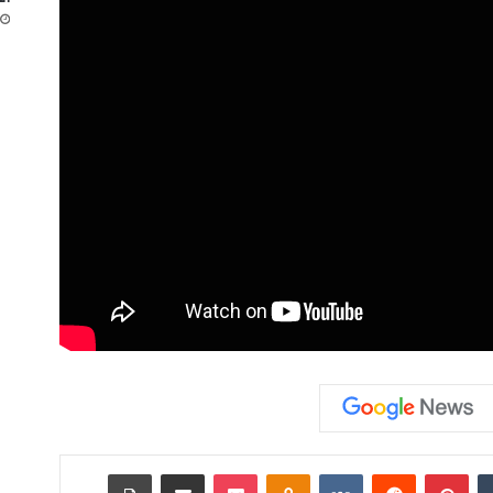
‏Tumblr
بينتيريست
‏Reddit
‏VKontakte
Odnoklassniki
‫Pocket
مشاركة عبر البريد
طباعة