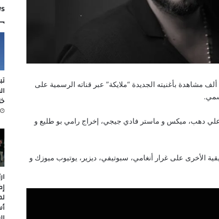
ws
تب
جح الفنان فارس اسكندر في تخطي عتبة 200 ألف مشاهدة بأغنيته الجديدة “ملايكة” عبر قناته الرسمية على
ال
سمي.
خل
 علي دهب، ميكس و ماستر فادي جيجي، إخراج رامي بو طليع و
ية الأخرى على غرار أنغامي، سبوتيفي، ديزير، يوتيوب ميوزك و
ار
إك
لم
أس
ال