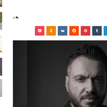
0
لينكدإن
‏Tumblr
بينتيريست
‏Reddit
‏VKontakte
Odnoklassniki
‫Pocket