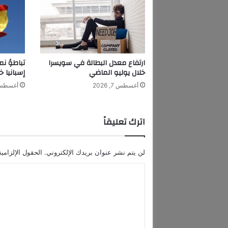
ه
ا
ا
ل
ج
د
ارتفاع معدل البطالة في سويسرا
تباطؤ نم
ي
خلال يوليو الماضي
إسبانيا خ
د
أغسطس 7, 2026
أغسطس 7, 6
ة
"
H
اترك تعليقاً
a
l
a
لن يتم نشر عنوان بريدك الإلكتروني.
الحقول الإلزامية
w
a
ا
"
ل
ت
ع