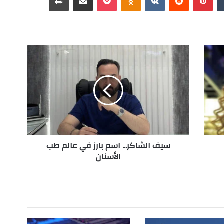
س
ي
ف
ا
ل
ش
ا
ك
ر
سيف الشاكر... اسم بارز في عالم طب
.
الأسنان
.
.
ا
س
م
ب
ا