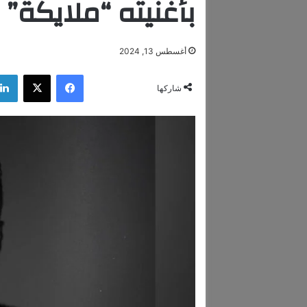
بأغنيته “ملايكة”
أغسطس 13, 2024
فيسبوك
‫X
شاركها