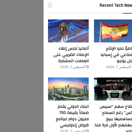
Recent Tech Ne
اطؤ نمو الإنتاج
ألمانيا تدرس إلغاء
صناعي في إسبانيا
الإعفاء الضريبي على
ال يونيو
العملات المشفرة
أغسطس 7, 2026
أغسطس 7, 2026
تفاع سهم “سبيس
البنك الدولي يقدم
س” رغم السماح
ضماناً بقيمة 750
ساهميها ببيع
مليون دولار لبرنامج
همهم لأول مرة منذ
قروض إندونيسي
طرح
أغسطس 7, 2026