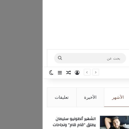
بحث
عن
تسجيل الدخول
مقال عشوائي
إضافة عمود جانبي
الوضع المظلم
الأشهر
الأخيرة
تعليقات
الشهير أنطونيو سليمان
يطلق “قام قام” ونجاحات