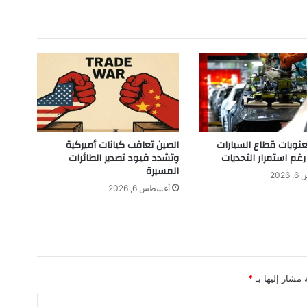
ن
ي
ل
ل
ح
ب
ف
ي
"
م
ويات قطاع السيارات
الصين تعاقب كيانات أميركية
ا
رغم استمرار التحديات
وتشدد قيود تصدير الطائرات
ت
المسيرة
202
ف
أغسطس 6, 2026
ل
"
:
أ
د
ا
 مشار إليها بـ
*
ء
ي