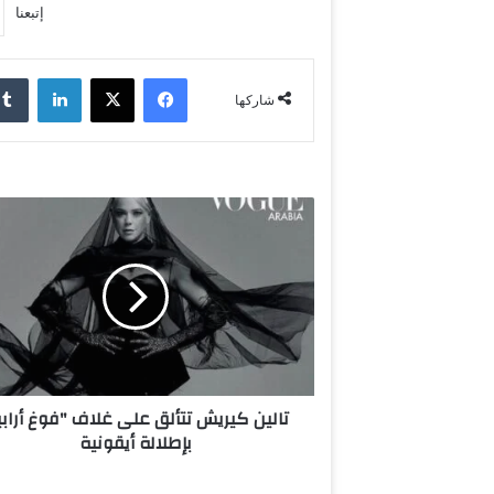
إتبعنا
فيسبوك
‫X
لينكدإن
شاركها
ت
ا
ل
ي
ن
ك
ي
ر
ي
تالين كيريش تتألق على غلاف "فوغ أرابي
ش
بإطلالة أيقونية
ت
ت
أ