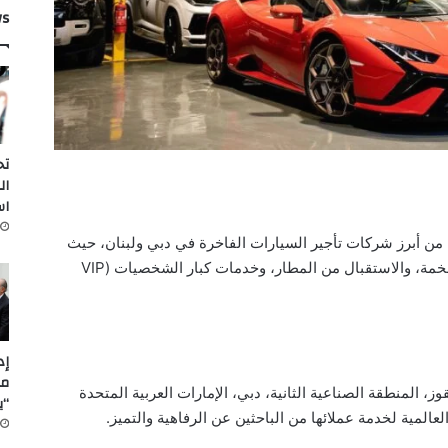
ws
تح
ال
اس
971 Plus Rent A Car L.L.C. واحدة من أبرز شركات تأجير السيارات الفاخرة في دبي ولبنان، حيث
تقدم خدمات متكاملة تشمل تأجير السيارات الفخمة، والاستقبال من المطار، وخدمات كبار الشخصيات (VIP
مل
شركة في مستودع #17-75، شارع 12، القوز، المنطقة الصناعية الثانية، دبي، الإمارات العربية المتحدة
“ي