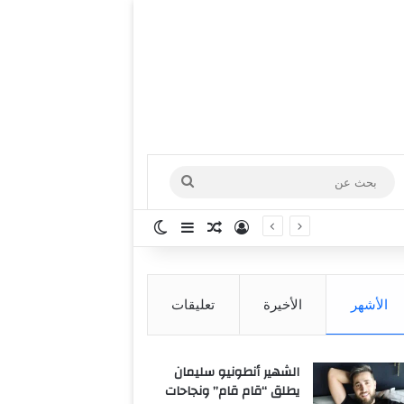
بحث
عن
تسجيل الدخول
مقال عشوائي
إضافة عمود جانبي
الوضع المظلم
الأشهر
الأخيرة
تعليقات
الشهير أنطونيو سليمان
يطلق “قام قام” ونجاحات