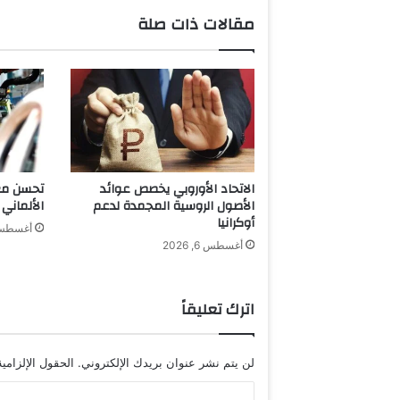
ل
مقالات ذات صلة
ق
ع
ل
ى
غ
ل
ا
ف
"
الاتحاد الأوروبي يخصص عوائد
تحسن معن
ف
الأصول الروسية المجمدة لدعم
الألماني 
و
أوكرانيا
أغسطس 6, 6
غ
أغسطس 6, 2026
أ
ر
ا
اترك تعليقاً
ب
ي
ا
لن يتم نشر عنوان بريدك الإلكتروني.
الحقول الإلزامية
"
ب
ا