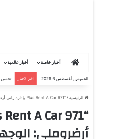
HOME
أخبار خاصة
أخبار عالمية
الخميس, أغسطس 6 2026
اخر الاخبار
تحسن مع
الرئيسية
/
“971 Plus Rent A Car بإدارة راني أرضروملي: الوجهة الأولى لتأجير السيارات الفاخرة في دبي ولبنان”
أرضروملي: الوجهة 