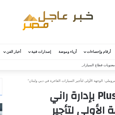
أرقام وإحصاءات
أزياء وموضة
إصدارات فنية
أخبار الفن
نويات قطاع السيارات الألماني رغم استمرار التحديات
“971 Plus Rent A Car بإدارة راني
الأولى لتأجير