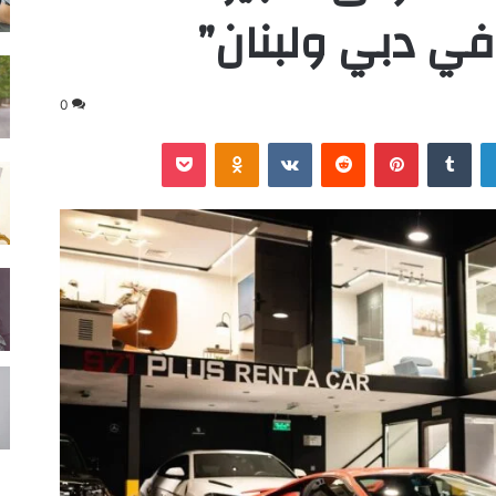
 في دبي ولبنان”
0
لينكدإن
‏Tumblr
بينتيريست
‏Reddit
‏VKontakte
Odnoklassniki
‫Pocket