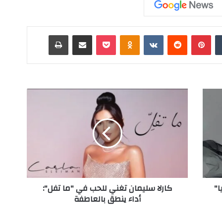
‏Tumblr
بينتيريست
‏Reddit
‏VKontakte
Odnoklassniki
‫Pocket
مشاركة عبر البريد
طباعة
ك
ا
ر
ل
ا
س
ل
ي
م
ا"
كارلا سليمان تغني للحب في "ما تفل":
ا
أداء ينطق بالعاطفة
ن
ت
غ