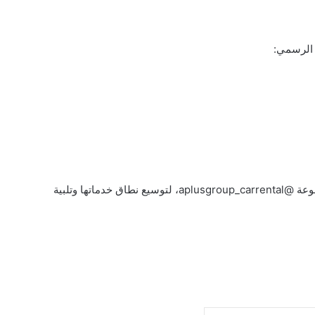
 الرسمي:
الشركة أيضاً متواجدة في لبنان تحت إدارة مجموعة @aplusgroup_carrental، لتوسيع نطاق خدماتها وتلبية