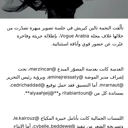
تألّقت النجمة تالين كيريش في جلسة تصوير مبهرة تصدّرت من
خلالها غلاف مجلة Vogue Arabia، بإطلالة جريئة وفاخرة
عبّرت عن حضور قوي وأناقة استثنائية.
العدسة كانت بعدسة المصوّر المبدع @merzincan، تحت
إشراف مدير الموضة @aminejreissaty، وبرؤية رئيس التحرير
@mrarnaut. أما التنسيق فقد حمل توقيع @cedrichaddad،
بمساندة كل من @ritabiantoun و**@alyaahjeij**.
اللمسات الجمالية كانت بأنامل خبيرة المكياج @le.kairouz،
وتسريحة الشعر من تنفيذ @cybelle_beddewe، أما الإنتاج