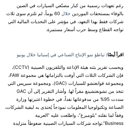
رغم تعهدات رسمية من كبار مصنّعي السيارات في الصين
بالوفاء بمستحقات الموردين
خلال
60 يوماً، لم تلتزم سوى ثلاث
شركات فقط بهذا التعهد، في مؤشر على التحديات المالية التي
تواجه القطاع وسط حرب أسعار مستمرة.
اقرأ أيضًا:
تباطؤ نمو الإنتاج الصناعي في إسبانيا خلال يونيو
وبحسب تقرير بثته هيئة الإذاعة والتلفزيون الصينية (CCTV)،
فإن الشركات الثلاث التي أوفت بالتزاماتها هي مجموعة FAW،
ومجموعة قوانغتشو للسيارات (GAC)، ومجموعة سيريس التي
تتخذ من تشونغتشينغ مقراً لها. وأشار التقرير إلى أن GAC
سددت 95% من مدفوعاتها نقداً، في خطوة اعتبرتها وزارة
الصناعة وتكنولوجيا المعلومات نموذجاً يُحتذى به لبقية الشركات،
وفقاً لما نقلته “بلومبرغ”، واطلعت عليه “العربية
Business”.تواجه شركات السيارات الصينية ضغوطاً متزايدة