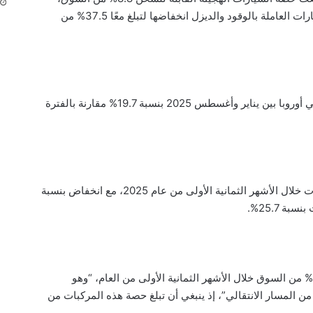
وفق وكالة “فرانس برس”.وواصلت حصص السيّارات العاملة بالوقود والديزل انخفاضها لتبلغ معًا 37.5% من
وتراجع عدد السيّارات العاملة بالوقود المباعة في أوروبا بين يناير وأغسطس 2025 بنسبة 19.7% مقارنة بالفترة
وشهدت فرنسا أكبر تراجع لمبيعات هذه المركبات خلال الأشهر الثمانية الأولى من عام 2025، مع انخفاض بنسبة
بقيت حصّة السيّارات الكهربائية ثابتة عند 15.8% من السوق خلال الأشهر الثمانية الأولى من العام، “وهو
المسار الانتقالي”، إذ ينبغي أن تبلغ حصة هذه المركبات من