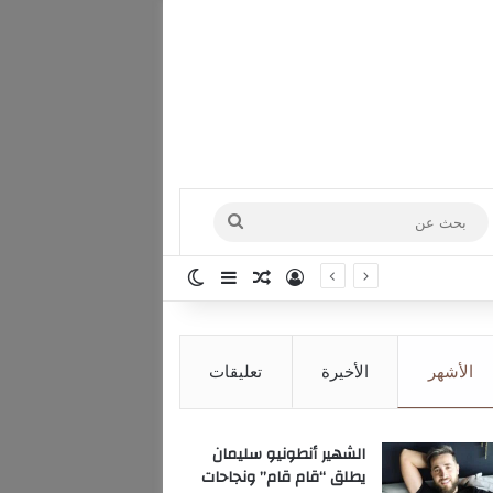
بحث
عن
تسجيل الدخول
مقال عشوائي
إضافة عمود جانبي
الوضع المظلم
الأشهر
الأخيرة
تعليقات
الشهير أنطونيو سليمان
يطلق “قام قام” ونجاحات