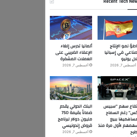
Recent Tech Ne
اطؤ نمو الإنتاج
ألمانيا تدرس إلغاء
صناعي في إسبانيا
الإعفاء الضريبي على
ال يونيو
العملات المشفرة
أغسطس 7, 2026
أغسطس 7, 2026
تفاع سهم “سبيس
البنك الدولي يقدم
س” رغم السماح
ضماناً بقيمة 750
ساهميها ببيع
مليون دولار لبرنامج
همهم لأول مرة منذ
قروض إندونيسي
طرح
أغسطس 7, 2026