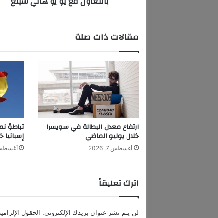
بالتعاون مع يو يو هاني سينغ
ي
ت
ط
مقالات ذات صلة
ل
ق
أ
غ
ن
ي
ة
ج
د
ارتفاع معدل البطالة في سويسرا
تباطؤ نم
ي
خلال يوليو الماضي
إسبانيا خ
د
أغسطس 7, 2026
أغسطس 7, 6
ة
"
K
اترك تعليقاً
h
a
i
لن يتم نشر عنوان بريدك الإلكتروني.
الحقول الإلزامية
r