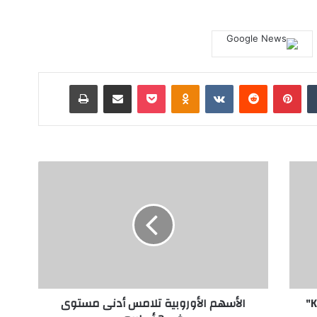
‏Tumblr
بينتيريست
‏Reddit
‏VKontakte
Odnoklassniki
‫Pocket
مشاركة عبر البريد
طباعة
ا
ل
أ
س
ه
م
ا
ل
أ
جميلة البداوي تطلق أغنية جديدة "Khair"
الأسهم الأوروبية تلامس أدنى مستوى
و
ر