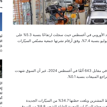
ws
تواصل نموّ مبيعات السيّارات الجديدة في الاتحاد الأوروبي في أغسطس حيث سجلت ارتفاعًا بنسبة 5.3% على
تب
ال
أساس سنوي، بعد انتعاشة سجّلتها السوق في يوليو بنسبة 7.4%، وفق أرقام نشرتها جمعية مصنّعي السيّارات
خل
وبيعت حوالى 678 ألف سيّارة الشهر الماضي، في مقابل 643 ألفًا في أغسطس 2024، غير أن السوق شهدت
جع المبيعات بنسبة 0.1%.
ار
إك
لم
أس
وسجّلت المركبات الهجينة أكبر إقبال في أوساط المشترين وبلغت حصّتها 34.7% من السيّارات الجديدة
ال
المسجّلة في الفترة ما بين يناير وأغسطس، وبلغت حصّة السيّارات الهجينة القابلة للشحن 8.8% من السوق،