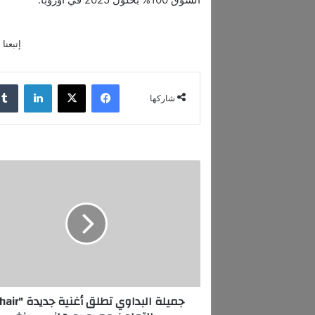
إتبعنا
فيسبوك
‫X
لينكدإن
شاركها
ج
م
ي
ل
ة
ا
ل
ب
د
ا
و