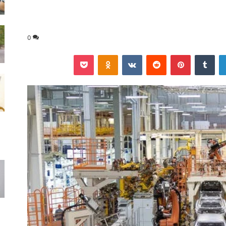
0
لينكدإن
‏Tumblr
بينتيريست
‏Reddit
‏VKontakte
Odnoklassniki
‫Pocket