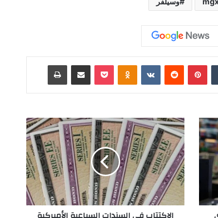
وسيلفر
‏Tumblr
بينتيريست
‏Reddit
‏VKontakte
Odnoklassniki
‫Pocket
مشاركة عبر البريد
طباعة
ا
ل
ا
ك
ت
ت
ا
ب
ف
الاكتتاب في السندات السباعية الأميركية
ي