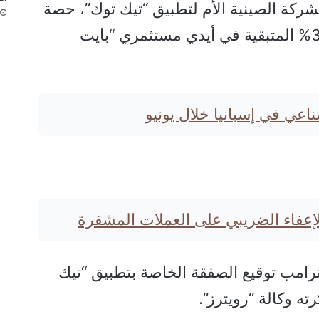
ركة الصينية الأم لتطبيق “تيك توك”، حصة
بنحو 20%، بينما ستكون نسبة 35% المتبقية في أيدي مستثمري “بايت
صناعي في إسبانيا خلال يونيو
الإعفاء الضريبي على العملات المشفرة
ترامب توقيع الصفقة الخاصة بتطبيق “تيك
ته وكالة “رويترز”.