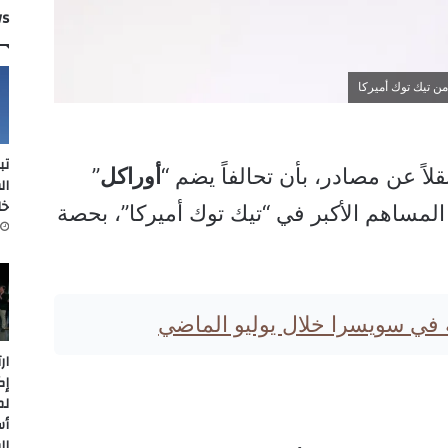
ws
تب
ً عن مصادر، بأن تحالفاً يضم “
أوراكل
”
ال
خل
يصبح المساهم الأكبر في “تيك توك أميركا”، بحصة
ة في سويسرا خلال يوليو الماضي
ار
إك
لم
أس
ال