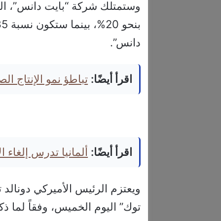
وستمتلك شركة “بايت دانس”، الش
دانس”.
اقرأ أيضًا:
تباطؤ نمو الإنتاج ال
اقرأ أيضًا:
ألمانيا تدرس إلغاء 
ويعتزم الرئيس الأميركي دونالد 
توك” اليوم الخميس، وفقاً لما ذكر