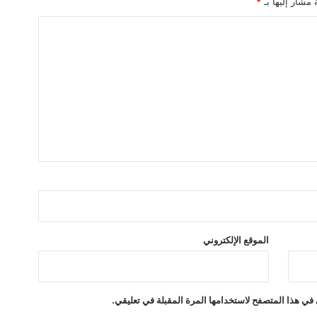
 مشار إليها بـ
*
ك
ي
ة
أ
ق
ل
ك
ث
ي
رً
ا
م
ن
ا
ل
م
الموقع الإلكتروني
ت
و
س
ط
في هذا المتصفح لاستخدامها المرة المقبلة في تعليقي.