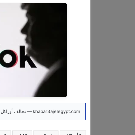
khabar3ajelegypt.com — تحالف أوراكل وسيلفر ليك وMGX يستحوذ على 45% من تيك توك أميركا