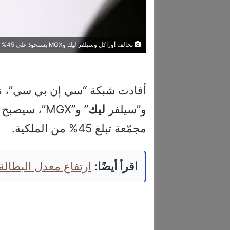
تحالف أوراكل وسيلفر ليك وMGX يستحوذ على 45% من تيك توك أميركا
أفادت شبكة “سي إن بي سي”، نقلا
و”سيلفر
ليك
” و”MGX”، س
مجمّعة تبلغ 45% من الملكية.
اقرأ أيضًا:
ارتفاع معدل البطال