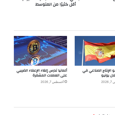
أقل كثيرًا من المتوسط
ا
ل
س
ن
د
ا
ت
ا
ل
س
ب
ا
ع
و الإنتاج الصناعي في
ألمانيا تدرس إلغاء الإعفاء الضريبي
ي
لال يونيو
على العملات المشفرة
ة
202
أغسطس 7, 2026
ا
ل
أ
م
ي
ر