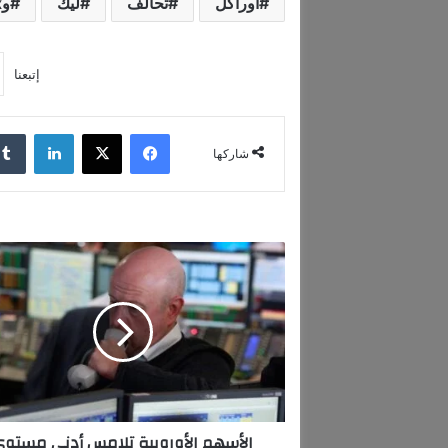
أوراكل
تحالف
ليك
وmgx
إتبعنا
فيسبوك
‫X
لينكدإن
شاركها
ا
ل
أ
س
ه
م
ا
ل
أ
الأسهم الأوروبية تلامس أدنى مستوى
و