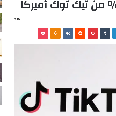
0
لينكدإن
‏Tumblr
بينتيريست
‏Reddit
‏VKontakte
Odnoklassniki
‫Pocket