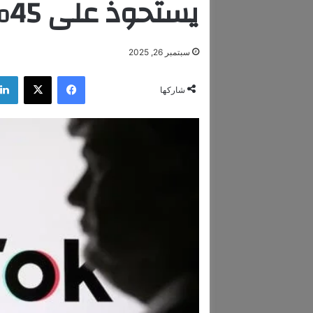
يستحوذ على 45% من تيك توك أميركا
سبتمبر 26, 2025
فيسبوك
‫X
شاركها