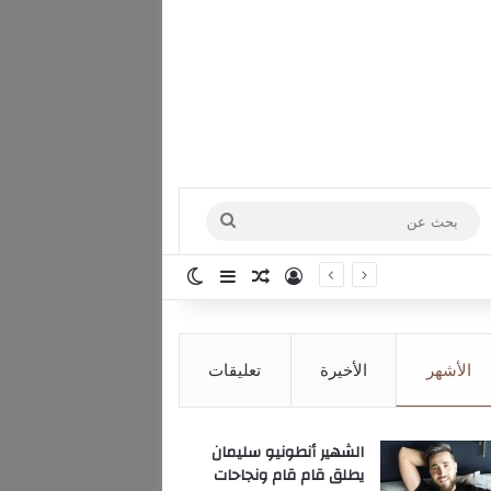
بحث
عن
تسجيل الدخول
مقال عشوائي
إضافة عمود جانبي
الوضع المظلم
الأشهر
الأخيرة
تعليقات
الشهير أنطونيو سليمان
يطلق قام قام ونجاحات