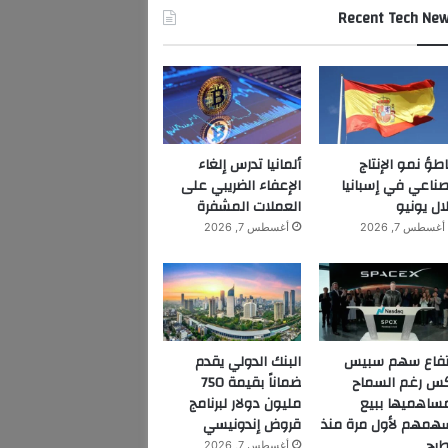
Recent Tech Ne
اطؤ نمو الإنتاج
ألمانيا تدرس إلغاء
صناعي في إسبانيا
الإعفاء الضريبي على
ال يونيو
العملات المشفرة
أغسطس 7, 2026
أغسطس 7, 2026
تفاع سهم سبيس
البنك الدولي يقدم
س رغم السماح
ضماناً بقيمة 750
ساهميها ببيع
مليون دولار لبرنامج
همهم لأول مرة منذ
قروض إندونيسي
طرح
أغسطس 7, 2026