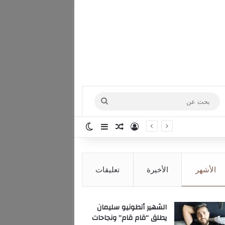
بحث
عن
تسجيل الدخول
مقال عشوائي
إضافة عمود جانبي
الوضع المظلم
الأشهر
الأخيرة
تعليقات
الشهير أنطونيو سليمان
يطلق “قام قام” ونجاحات