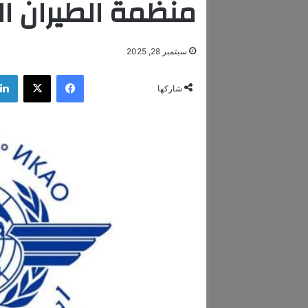
منظمة الطيران ا
سبتمبر 28, 2025
فيسبوك
‫X
شاركها