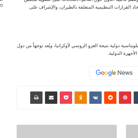
تخاذ القرارات التنظيمية المتعلقة بالطيران، والإشراف على
سية دولية نتيجة الغزو الروسي لأوكرانيا، ويُعد توجهاً من دول
أجهزة الدولية.
‏Tumblr
بينتيريست
‏Reddit
‏VKontakte
Odnoklassniki
‫Pocket
مشاركة عبر البريد
طباعة
إ
غ