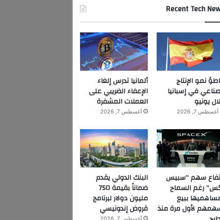
Recent Tech Ne
اطؤ نمو الإنتاج
ألمانيا تدرس إلغاء
صناعي في إسبانيا
الإعفاء الضريبي على
ال يونيو
العملات المشفرة
أغسطس 7, 2026
أغسطس 7, 2026
تفاع سهم “سبيس
البنك الدولي يقدم
س” رغم السماح
ضماناً بقيمة 750
ساهميها ببيع
مليون دولار لبرنامج
همهم لأول مرة منذ
قروض إندونيسي
طرح
أغسطس 7, 2026