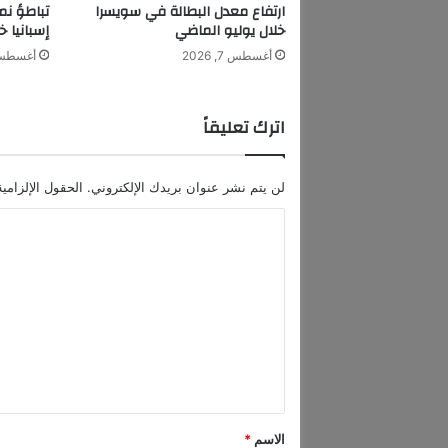
ا
ارتفاع معدل البطالة في سويسرا
تباطؤ نم
ق
خلال يوليو الماضي
إسبانيا خ
ة
أغسطس 7, 2026
أغسطس 7, 6
.
.
ر
اترك تعليقاً
ف
و
ا
لن يتم نشر عنوان بريدك الإلكتروني.
الحقول الإلزامية
ح
د
ا
ق
ل
د
ي
ت
س
ع
ت
ه
ل
ل
ي
ك
م
ق
ا
*
الاسم
*
ي