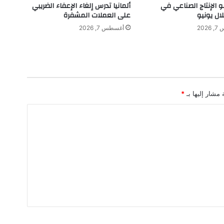
و
و الإنتاج الصناعي في
ألمانيا تدرس إلغاء الإعفاء الضريبي
ح
لال يونيو
على العملات المشفرة
ف
202
أغسطس 7, 2026
ي
ا
ل
أ
ف
ق
 مشار إليها بـ
*
.
.
ت
ر
ا
م
ب
ي
س
ع
ى
ل
ت