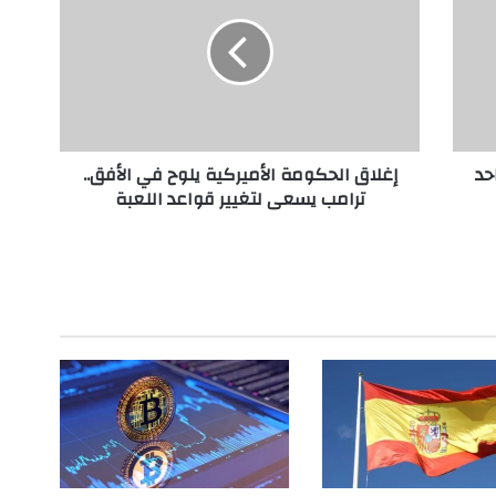
ل
ا
ق
ا
ل
ح
ك
حد
إغلاق الحكومة الأميركية يلوح في الأفق..
و
ترامب يسعى لتغيير قواعد اللعبة
م
ة
ا
ل
أ
م
ي
ر
ك
ي
ة
ي
ل