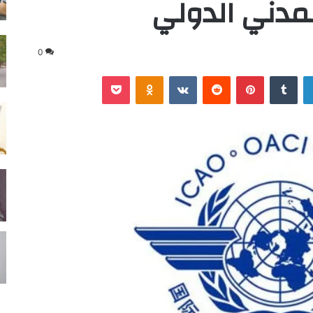
لمدني الدولي
0
لينكدإن
‏Tumblr
بينتيريست
‏Reddit
‏VKontakte
Odnoklassniki
‫Pocket