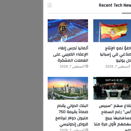
Recent Tech Ne
اطؤ نمو الإنتاج
ألمانيا تدرس إلغاء
صناعي في إسبانيا
الإعفاء الضريبي على
ال يونيو
العملات المشفرة
أغسطس 7, 2026
أغسطس 7, 2026
تفاع سهم “سبيس
البنك الدولي يقدم
س” رغم السماح
ضماناً بقيمة 750
ساهميها ببيع
مليون دولار لبرنامج
همهم لأول مرة منذ
قروض إندونيسي
طرح
أغسطس 7, 2026