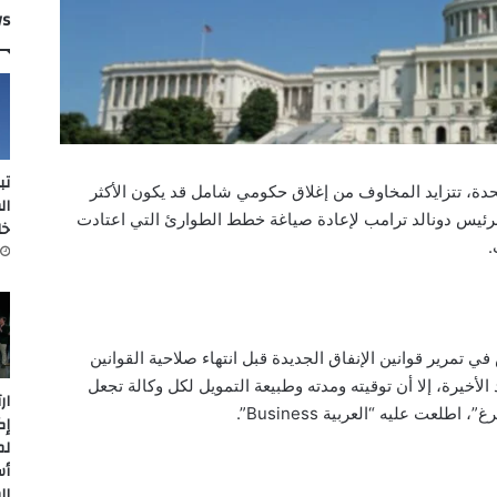
ws
تب
متحدة، تتزايد المخاوف من إغلاق حكومي شامل قد يكون الأكثر
ال
 الرئيس دونالد ترامب لإعادة صياغة خطط الطوارئ التي اعتادت
خل
.
تمرير قوانين الإنفاق الجديدة قبل انتهاء صلاحية القوانين
 الأخيرة، إلا أن توقيته ومدته وطبيعة التمويل لكل وكالة تجعل
ار
طلعت عليه “العربية Business”.
إك
لم
أس
ال