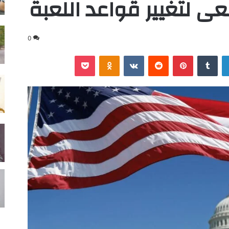
ى لتغيير قواعد اللعبة
0
لينكدإن
‏Tumblr
بينتيريست
‏Reddit
‏VKontakte
Odnoklassniki
‫Pocket