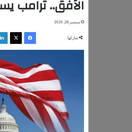
الأفق.. ترامب يسع
سبتمبر 28, 2025
فيسبوك
‫X
شاركها