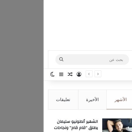
بحث
عن
تسجيل الدخول
مقال عشوائي
إضافة عمود جانبي
الوضع المظلم
الأشهر
الأخيرة
تعليقات
الشهير أنطونيو سليمان
يطلق “قام قام” ونجاحات