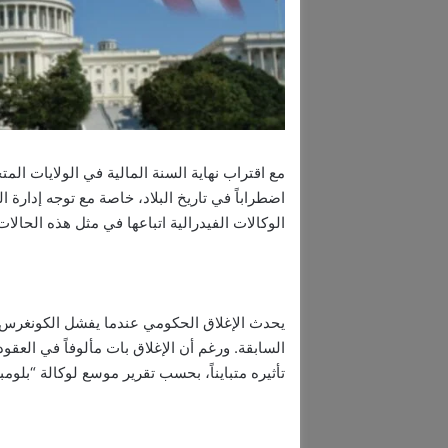
مع اقتراب نهاية السنة المالية في الولايات ال
اضطراباً في تاريخ البلاد، خاصة مع توجه إدارة
الوكالات الفيدرالية اتباعها في مثل هذه الحالات
يحدث الإغلاق الحكومي عندما يفشل الكونغرس في 
السابقة. ورغم أن الإغلاق بات مألوفاً في العقود
تأثيره متبايناً، بحسب تقرير موسع لوكالة “بلومبرغ”، ا