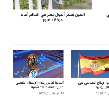
ت
ت
ي
الصين تفتتح أطول جسر في العالم أمام
ح
حركة المرور
أ
ط
و
ل
ج
س
ر
ف
ي
ا
ل
ع
ا
و الإنتاج الصناعي في
ألمانيا تدرس إلغاء الإعفاء الضريبي
ل
لال يونيو
على العملات المشفرة
م
202
أغسطس 7, 2026
أ
م
ا