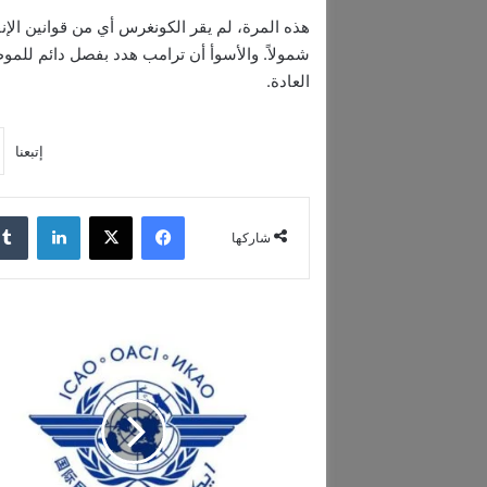
شمولاً. والأسوأ أن ترامب هدد بفصل دائم للموظ
العادة.
إتبعنا
فيسبوك
‫X
لينكدإن
شاركها
ر
و
س
ي
ا
ت
ف