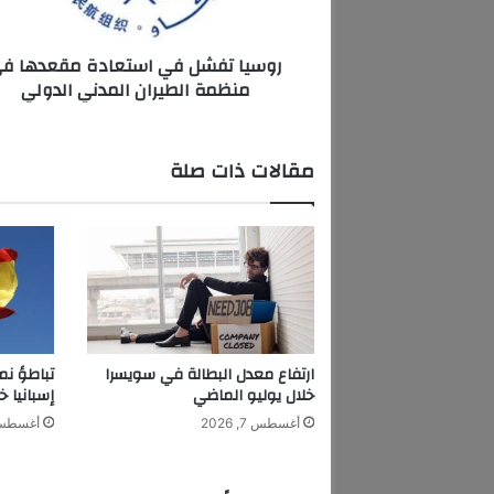
ش
ل
روسيا تفشل في استعادة مقعدها ف
ف
منظمة الطيران المدني الدولي
ي
ا
س
ت
مقالات ذات صلة
ع
ا
د
ة
م
ق
ع
د
ه
ارتفاع معدل البطالة في سويسرا
تباطؤ نم
ا
خلال يوليو الماضي
إسبانيا خ
ف
أغسطس 7, 2026
أغسطس 7, 6
ي
م
ن