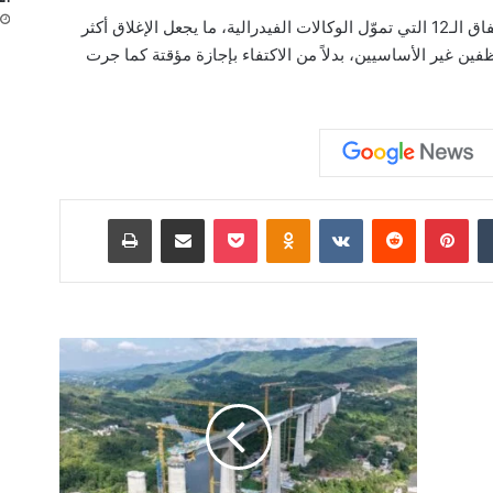
هذه المرة، لم يقر الكونغرس أي من قوانين الإنفاق الـ12 التي تموّل الوكالات الفيدرالية، ما يجعل الإغلاق أكثر
فين غير الأساسيين، بدلاً من الاكتفاء بإجازة مؤقتة كما جرت
‏Tumblr
بينتيريست
‏Reddit
‏VKontakte
Odnoklassniki
‫Pocket
مشاركة عبر البريد
طباعة
ا
ل
ص
ي
ن
ت
ف