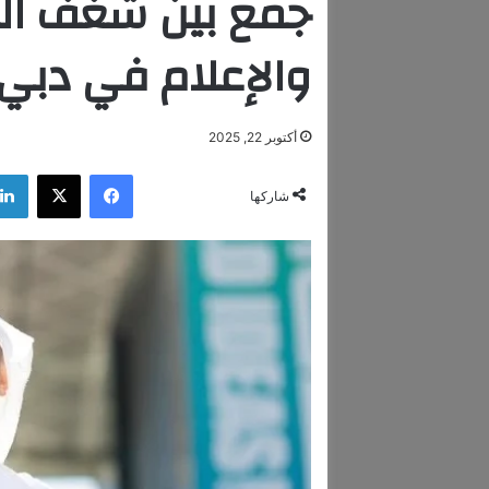
جمع بين شغف الد
والإعلام في دبي
أكتوبر 22, 2025
فيسبوك
‫X
شاركها