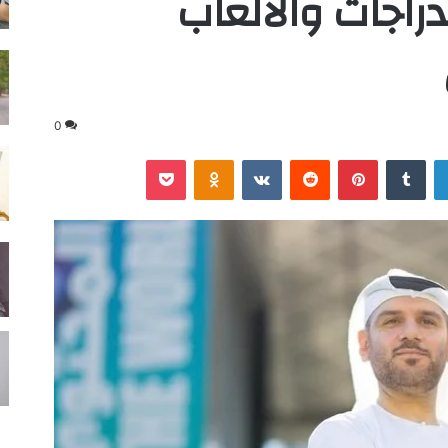
راجات والألعاب
0
لينكدإن
‏Tumblr
بينتيريست
‏Reddit
‏VKontakte
Odnoklassniki
‫Pocket