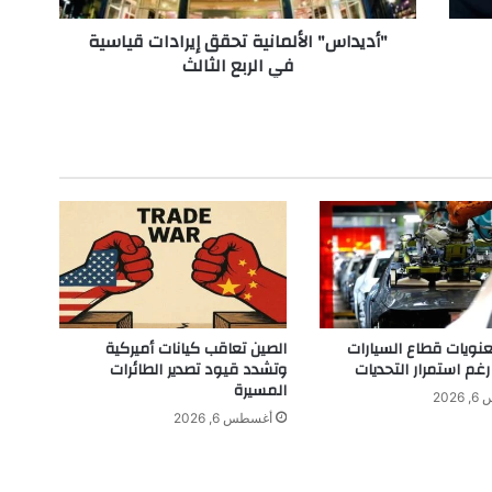
ا
"أديداس" الألمانية تحقق إيرادات قياسية
ل
في الربع الثالث
أ
ل
م
ا
ن
ي
ة
ت
ح
ق
ق
إ
ي
ويات قطاع السيارات
الصين تعاقب كيانات أميركية
ر
رغم استمرار التحديات
وتشدد قيود تصدير الطائرات
ا
المسيرة
202
د
أغسطس 6, 2026
ا
ت
ق