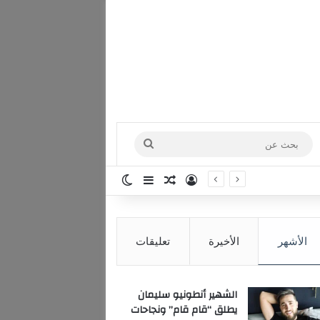
بحث
عن
تسجيل الدخول
مقال عشوائي
إضافة عمود جانبي
الوضع المظلم
الأشهر
الأخيرة
تعليقات
الشهير أنطونيو سليمان
يطلق “قام قام” ونجاحات