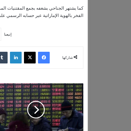
كما يشتهر الجناحي بشغفه بجمع المقتنيات المميز
الفخر بالهوية الإماراتية عبر حسابه الرسمي على “إنستغر
إتبعنا
فيسبوك
‫X
لينكدإن
شاركها
ا
ل
أ
س
ه
م
ا
ل