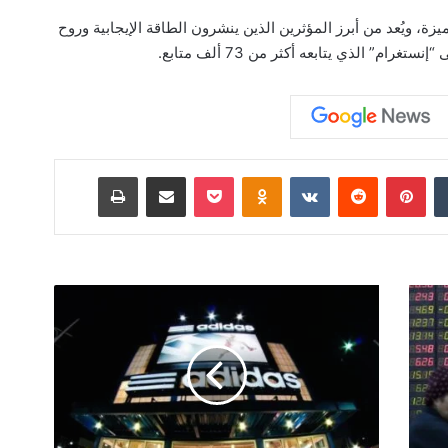
ة، ويُعد من أبرز المؤثرين الذين ينشرون الطاقة الإيجابية وروح
ام” الذي يتابعه أكثر من 73 ألف متابع.
‏Tumblr
بينتيريست
‏Reddit
‏VKontakte
Odnoklassniki
‫Pocket
مشاركة عبر البريد
طباعة
"
أ
د
ي
د
ا
س
"