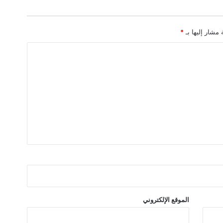
ي
ا
س
 مشار إليها بـ
*
ي
ة
ف
ي
ا
ل
ر
ب
ع
ا
ل
ث
ا
ل
ث
الموقع الإلكتروني