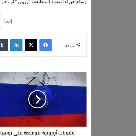
وتوقع خبراء اقتصاد استطلعت “رويترز” آراءهم ترا
إتبعنا
فيسبوك
‫X
لينكدإن
شاركها
ع
ق
و
ب
ا
ت
أ
و
ر
عقوبات أوروبية موسعة على روسيا
و