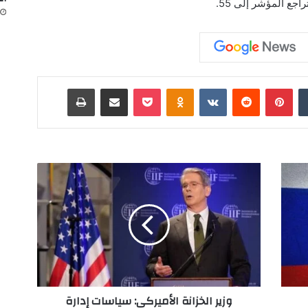
جع المؤشر إلى 55.
‏Tumblr
بينتيريست
‏Reddit
‏VKontakte
Odnoklassniki
‫Pocket
مشاركة عبر البريد
طباعة
و
ز
ي
ر
ا
ل
خ
ز
ا
وزير الخزانة الأميركي: سياسات إدارة
ن