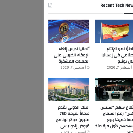
Recent Tech Ne
اطؤ نمو الإنتاج
ألمانيا تدرس إلغاء
صناعي في إسبانيا
الإعفاء الضريبي على
ال يونيو
العملات المشفرة
أغسطس 7, 2026
أغسطس 7, 2026
تفاع سهم “سبيس
البنك الدولي يقدم
س” رغم السماح
ضماناً بقيمة 750
ساهميها ببيع
مليون دولار لبرنامج
همهم لأول مرة منذ
قروض إندونيسي
طرح
أغسطس 7, 2026