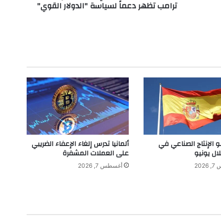
ترامب تظهر دعماً لسياسة "الدولار القوي"
ة
ا
ل
أ
م
ي
ر
ك
ي
:
س
ي
ا
س
و الإنتاج الصناعي في
ألمانيا تدرس إلغاء الإعفاء الضريبي
ا
لال يونيو
على العملات المشفرة
ت
202
أغسطس 7, 2026
إ
د
ا
ر
ة