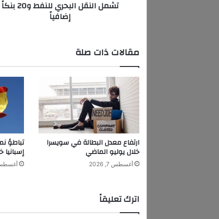
تشمل النقل البحري للنفط و20 بنكاً
ب
إضافياً
ي
ة
م
و
مقالات ذات صلة
س
ع
ة
ع
ل
ى
ر
و
س
ارتفاع معدل البطالة في سويسرا
تباطؤ نم
ي
خلال يوليو الماضي
إسبانيا خ
ا
أغسطس 7, 2026
أغسطس 7, 6
ت
ش
م
اترك تعليقاً
ل
ا