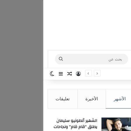
بحث
عن
تسجيل الدخول
مقال عشوائي
إضافة عمود جانبي
الوضع المظلم
الأشهر
الأخيرة
تعليقات
الشهير أنطونيو سليمان
يطلق “قام قام” ونجاحات