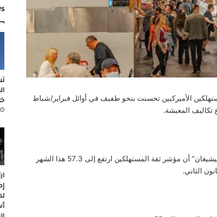
ws
تب
ال
مستهلكين الأميركيين تحسنت بنحو طفيف في أوائل فبراير/شباط
خل
تكاليف المعيشة.
وذكر قسم استطلاعات المستهلكين بـ “جامعة ميشيغان” أن مؤشر ثقة المستهلكين ارتفع إلى 57.3 هذا الشهر
ار
إك
لم
أس
ال