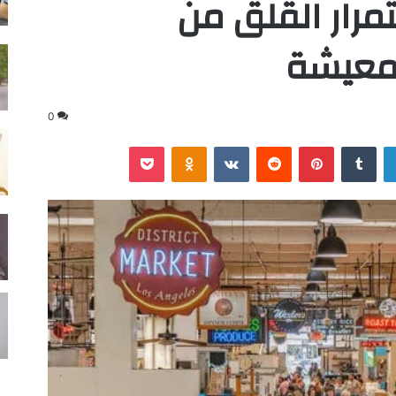
مرار القلق من
لمعيشة
0
لينكدإن
‏Tumblr
بينتيريست
‏Reddit
‏VKontakte
Odnoklassniki
‫Pocket