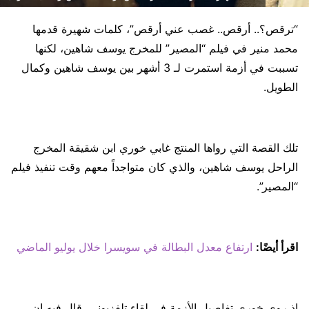
“ترقص؟.. أرقص.. غصب عني أرقص”، كلمات شهيرة قدمها
محمد منير في فيلم “المصير” للمخرج يوسف شاهين، لكنها
تسببت في أزمة استمرت لـ 3 أشهر بين يوسف شاهين وكمال
الطويل.
تلك القصة التي رواها المنتج غابي خوري ابن شقيقة المخرج
الراحل يوسف شاهين، والذي كان متواجداً معهم وقت تنفيذ فيلم
“المصير”.
اقرأ أيضًا:
ارتفاع معدل البطالة في سويسرا خلال يوليو الماضي
إذ روى خوري تفاصيل الأزمة في لقاء تلفزيوني، قال فيه إن