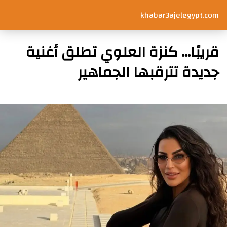
khabar3ajelegypt.com
قريبًا… كنزة العلوي تطلق أغنية
جديدة تترقبها الجماهير