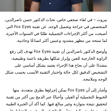
بيروت – في لقاء صحفي خاص، تحدّث الدكتور حسن ناصرالدين،
المتخصص في جراحة وتجميل الوجه، عن تقنية Fox Eyes التي
أصبحت من أكثر الإجراءات التجميلية طلبًا في السنوات الأخيرة،
لما تمنحه من مظهر مشدود وعينين أكثر اتساعًا وجاذبية.
وأوضح الدكتور ناصرالدين أن تقنية Fox Eyes تهدف إلى رفع
الزاوية الخارجية للعين وإبراز شكلها بطريقة ناعمة وطبيعية،
مشددًا على أن نجاح هذا الإجراء يعتمد بشكل أساسي على
التشخيص الدقيق لكل حالة واختيار التقنية الأنسب بحسب شكل
الوجه وملامحه.
وأشار إلى أن Fox Eyes يمكن إجراؤها بطرق متعددة، منها
الخيوط التجميلية أو الفيلر، وأحيانًا عبر الدمج بين أكثر من تقنية
لتحقيق نتيجة متوازنة وغير مبالغ فيها. كما أكد أن الخبرة الطبية
تلعب دورًا محوريًا في تجنّب النتائج غير المرغوبة والحفاظ على