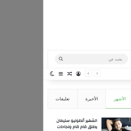
بحث
عن
تسجيل الدخول
مقال عشوائي
إضافة عمود جانبي
الوضع المظلم
الأشهر
الأخيرة
تعليقات
الشهير أنطونيو سليمان
يطلق قام قام ونجاحات