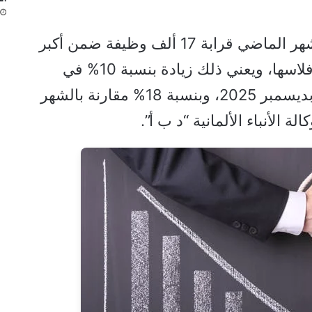
وبحسب المعهد، تضررت في الشهر الماضي قرابة 17 ألف وظيفة ضمن أكبر
10% من الشركات التي أعلنت إفلاسها، ويعني ذلك زيادة بنسبة 10% في
عدد الوظائف المتضررة مقارنة بديسمبر 2025، وبنسبة 18% مقارنة بالشهر
ة الأنباء الألمانية “د ب أ”.