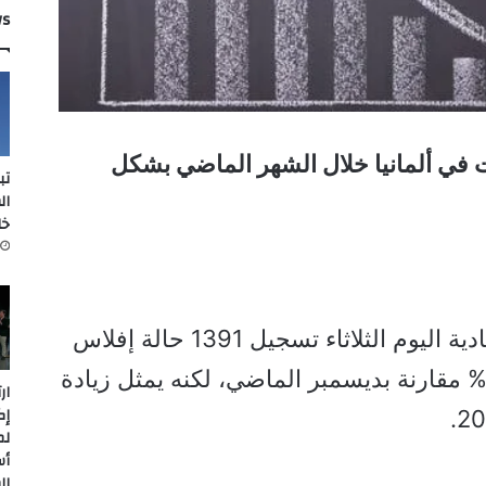
ws
 في ألمانيا خلال الشهر الماضي بشكل
تب
ال
خل
وأعلن معهد هاله للبحوث للاقتصادية اليوم الثلاثاء تسجيل 1391 حالة إفلاس
ي يناير الماضي بتراجع قدره 8% مقارنة بديسمبر الماضي، لكنه يمثل زيادة
ار
إك
لم
أس
ال