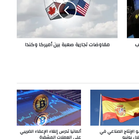
و
ض
ا
ت
ت
ج
ب
مفاوضات تجارية صعبة بين أميركا وكندا
ا
ر
ي
ة
ص
ع
ب
ة
ب
ي
ن
أ
م
ي
و الإنتاج الصناعي في
ألمانيا تدرس إلغاء الإعفاء الضريبي
ر
لال يونيو
على العملات المشفرة