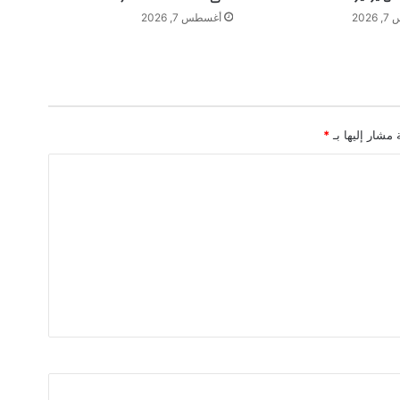
ك
202
أغسطس 7, 2026
ا
و
ك
ن
د
ا
 مشار إليها بـ
*