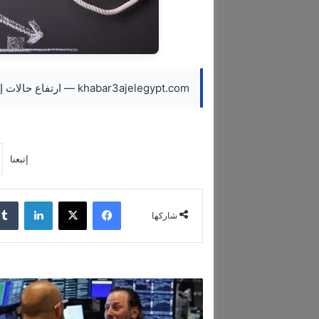
khabar3ajelegypt.com — ارتفاع حالات إفلاس الشركات في ألمانيا خلال يناير 2026
إتبعنا
فيسبوك
‫X
لينكدإن
شاركها
ا
ل
أ