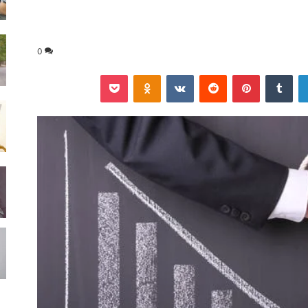
0
لينكدإن
‏Tumblr
بينتيريست
‏Reddit
‏VKontakte
Odnoklassniki
‫Pocket