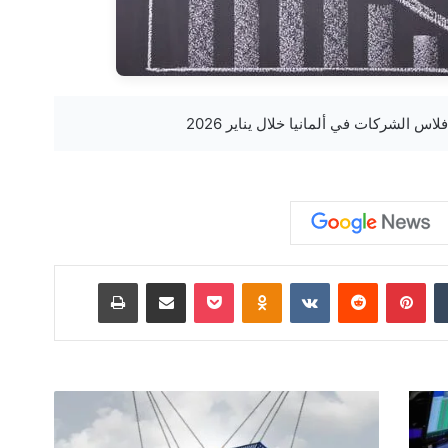
‏Tumblr
بينتيريست
‏Reddit
‏VKontakte
Odnoklassniki
‫Pocket
مشاركة عبر البريد
طباعة
م
ف
ا