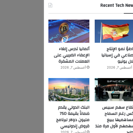
Recent Tech Ne
اطؤ نمو الإنتاج
ألمانيا تدرس إلغاء
صناعي في إسبانيا
الإعفاء الضريبي على
ال يونيو
العملات المشفرة
أغسطس 7, 2026
أغسطس 7, 2026
تفاع سهم سبيس
البنك الدولي يقدم
س رغم السماح
ضماناً بقيمة 750
ساهميها ببيع
مليون دولار لبرنامج
همهم لأول مرة منذ
قروض إندونيسي
طرح
أغسطس 7, 2026