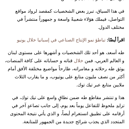
في هذا السياق، تبرز بعض الشخصيات كمقصد لرواد مواقع
التواصل، فيملك هؤلاء شعبيةً واسعة و جمهوراً منتشراً في
مختلف الدول.
اقرأ أيضًا:
تباطؤ نمو الإنتاج الصناعي في إسبانيا خلال يونيو
طه أسعد، هو أحد تلك الشخصيات و أشهرها على مستوى لبنان
و العالم العربي، فمن
خلال
قناته و حساباته على كافة المنصات،
يوثق طه رحلاته و مغامراته، طارحاً مواضيع مختلفة الأفق أمام
أكثر من نصف مليون متابع على يوتيوب، و ما يقارب الثلاث
ملايين متابع عبر تيك توك.
هذا و تنتشر مقاطع طه ضمن نطاقٍ واسع على تيك توك، في
تزايدِ ملحوظ للتفاعل يوماً بعد يوم، إلى جانب تصاعدٍ آخر في
أرقامه على تطبيق انستغرام أيضاً، و الذي يأتي نتيجة المحتوى
المتجدد الذي يجذب شرائح جديدة من الجمهور للمتابعة.