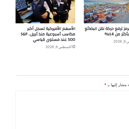
ه
ا
ة
ا
ل
رمز ترفع حركة نقل البضائع
الأسهم الأميركية تسجل أكبر
ل
كثر من 14%
مكاسب أسبوعية منذ أبريل.. S&P
ب
500 عند مستوى قياسي
202
ن
أغسطس 9, 2026
ا
ن
ي
ي
ن
ا
 مشار إليها بـ
*
ل
م
د
و
ن
ة
ف
ا