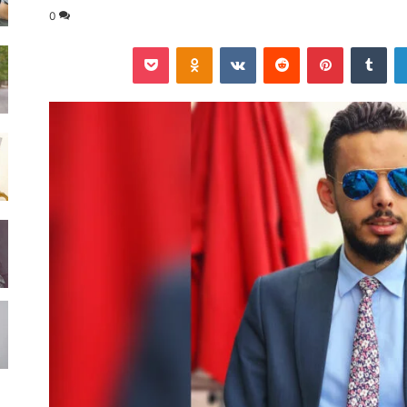
0
لينكدإن
‏Tumblr
بينتيريست
‏Reddit
‏VKontakte
Odnoklassniki
‫Pocket