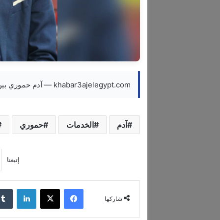
khabar3ajelegypt.com — آدم حموري بين قطاع الخدمات والمال
آدم
الخدمات
حموري
إتبعنا
فيسبوك
‫X
لينكدإن
شاركها