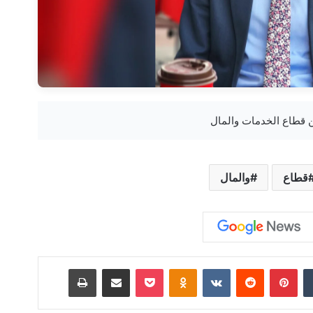
قطاع
والمال
‏Tumblr
بينتيريست
‏Reddit
‏VKontakte
Odnoklassniki
‫Pocket
مشاركة عبر البريد
طباعة