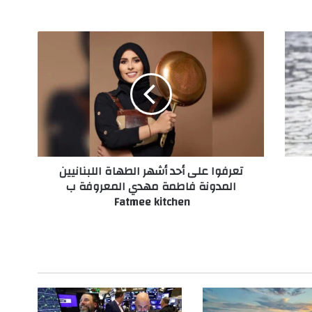
ت
ع
ر
ف
و
ا
ع
ل
ى
تعرفوا على أحد أشهر الطهاة اللبنانيين
أ
المدونة فاطمة مهدي المعروفة ب
ح
Fatmee kitchen
د
أ
ش
ه
ر
ا
ل
ط