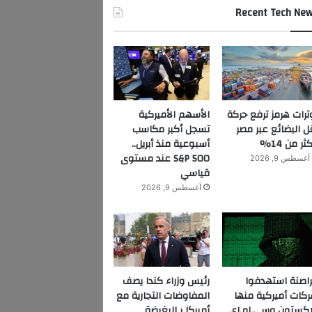
Recent Tech Ne
ترات هرمز ترفع حركة
الأسهم الأميركية
ل البضائع عبر مصر
تسجل أكبر مكاسب
ثر من 14%
أسبوعية منذ أبريل..
S&P 500 عند مستوى
أغسطس 9, 2026
قياسي
أغسطس 9, 2026
اصنة استهدفوا
رئيس وزراء كندا يصف
كات أميركية منها
المفاوضات التجارية مع
اكستون وسي.إم.إي
أميركا بـالبغيضة