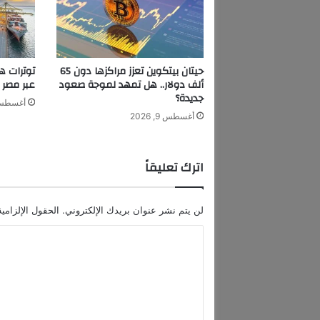
ن
س
ب
ا
ل
حيتان بيتكوين تعزز مراكزها دون 65
توترات ه
م
ألف دولار.. هل تمهد لموجة صعود
عبر مصر بأ
ت
جديدة؟
أغسطس 9, 6
ا
أغسطس 9, 2026
ب
ع
ة
اترك تعليقاً
ع
ب
ر
لن يتم نشر عنوان بريدك الإلكتروني.
الحقول الإلزامية
ت
ي
ا
ك
ل
ت
و
ت
ك
ع
و
ا