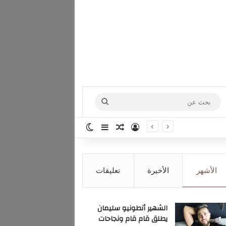
بحث
عن
تسجيل الدخول
مقال عشوائي
إضافة عمود جانبي
الوضع المظلم
الأشهر
الأخيرة
تعليقات
الشهير أنطونيو سليمان
يطلق قام قام ونجاحات