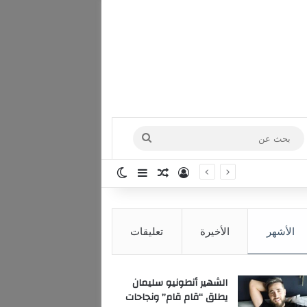
بحث
عن
تسجيل الدخول
مقال عشوائي
إضافة عمود جانبي
الوضع المظلم
الأشهر
الأخيرة
تعليقات
الشهير أنطونيو سليمان
يطلق “قام قام” ونجاحات