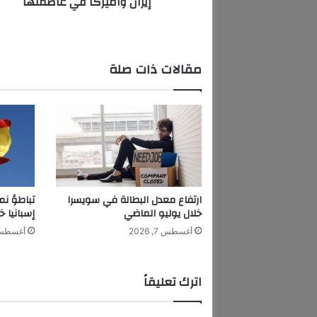
إيران وأميركا في عاصمتها
ئ
ل
ة
.
مقالات ذات صلة
.
و
ت
ر
ح
ب
ب
ت
و
ارتفاع معدل البطالة في سويسرا
تباطؤ نم
ق
خلال يوليو الماضي
إسبانيا خ
ي
أغسطس 7, 2026
أغسطس 7, 6
ع
ا
ت
اترك تعليقاً
ف
ا
ق