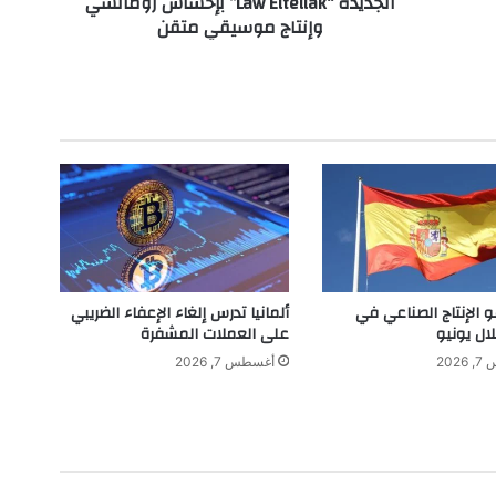
الجديدة “Law Eltellak” بإحساس رومانسي
وإنتاج موسيقي متقن
e
e
n
S
a
y
e
s
ت
ط
ل
ق
أ
و الإنتاج الصناعي في
ألمانيا تدرس إلغاء الإعفاء الضريبي
غ
لال يونيو
على العملات المشفرة
ن
202
أغسطس 7, 2026
ي
ت
ه
ا
ا
ل