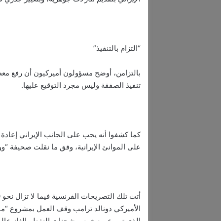
“التزام بالتنفيذ”
بالتزامن، أوضح مسؤولون أميركيون أن رفع معظ
تنفيذ الصفقة وليس مجرد التوقيع عليها.
كما كشفوا أنه يجب على الجانب الإيراني إعاد
على الموانئ الإيرانية، وفق ما نقلت صحيفة “و
الأميركي دونالد ترامب وقف العمل بمشروع “مم
الذي تمر عبره خمس شحنات النفط والغاز عالمياً،