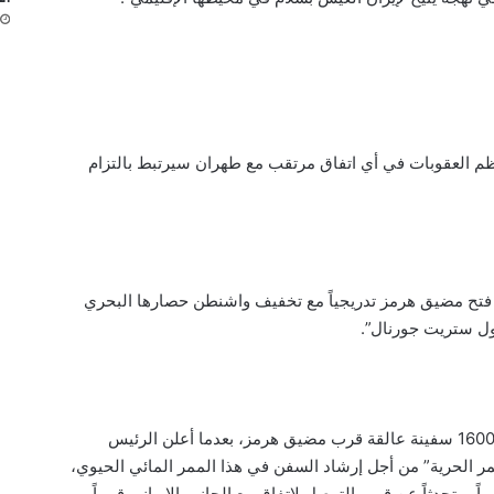
م العقوبات في أي اتفاق مرتقب مع طهران سيرتبط بالتزام
ة فتح مضيق هرمز تدريجياً مع تخفيف واشنطن حصارها البحري
ول ستريت جورنال”.
أتت تلك التصريحات الفرنسية فيما لا تزال نحو 1600 سفينة عالقة قرب مضيق هرمز، بعدما أعلن الرئيس
ر الحرية” من أجل إرشاد السفن في هذا الممر المائي الحيوي،
 متحدثاً عن قرب التوصل لاتفاق مع الجانب الإيراني قريباً.