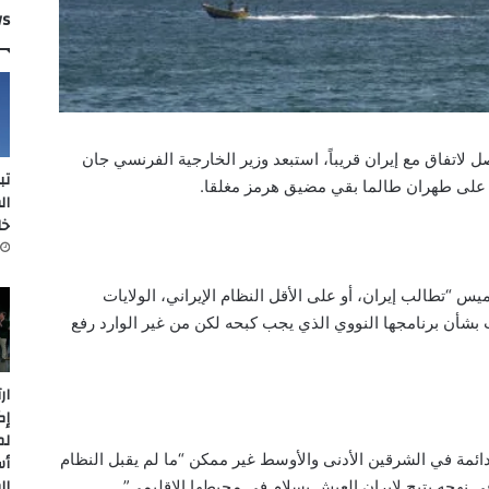
ws
 لاتفاق مع إيران قريباً، استبعد وزير الخارجية الفرنسي جان
تب
ة على طهران طالما بقي مضيق هرمز مغلقا.
ال
خل
ميس “تطالب إيران، أو على الأقل النظام الإيراني، الولايات
 بشأن برنامجها النووي الذي يجب كبحه لكن من غير الوارد رفع
ار
إك
لم
دائمة في الشرقين الأدنى والأوسط غير ممكن “ما لم يقبل النظام
أس
ال
في نهجه يتيح لإيران العيش بسلام في محيطها الإقليمي”.