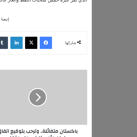
إتبعنا
فيسبوك
‫X
لينكدإن
شاركها
ب
ا
ك
س
ت
ا
ن
م
ت
باكستان متفائلة.. وترحب بتوقيع اتفا
ف
ا