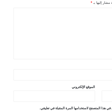
 مشار إليها بـ
*
ج
د
ي
د
ة
“
L
a
w
E
l
t
e
l
l
a
الموقع الإلكتروني
k
”
ب
إ
في هذا المتصفح لاستخدامها المرة المقبلة في تعليقي.
ح