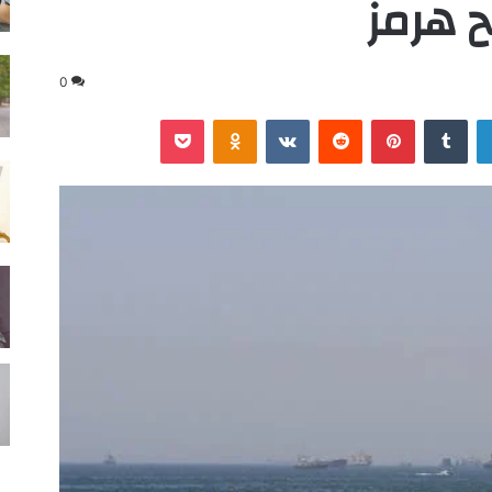
ح هرمز
0
لينكدإن
‏Tumblr
بينتيريست
‏Reddit
‏VKontakte
Odnoklassniki
‫Pocket