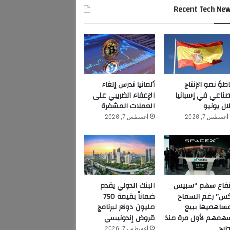
Recent Tech Ne
اطؤ نمو الإنتاج
ألمانيا تدرس إلغاء
صناعي في إسبانيا
الإعفاء الضريبي على
ال يونيو
العملات المشفرة
أغسطس 7, 2026
أغسطس 7, 2026
تفاع سهم “سبيس
البنك الدولي يقدم
س” رغم السماح
ضماناً بقيمة 750
ساهميها ببيع
مليون دولار لبرنامج
همهم لأول مرة منذ
قروض إندونيسي
طرح
أغسطس 7, 2026